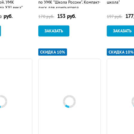
ой. УМК
по УМК "Школа России". Компакт-
школа"
ла XXI века"
диск для компьютера
руб.
153
руб.
177
170
руб.
197
руб.
90
ЗАКАЗАТЬ
ЗАКАЗАТЬ
СКИДКА 10%
СКИДКА 10%