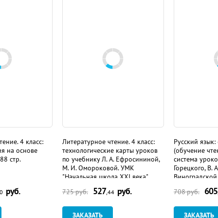
ение. 4 класс:
Литературное чтение. 4 класс:
Русский язык:
ия на основе
технологические карты уроков
(обучение чтен
88 стр.
по учебнику Л. А. Ефросининой,
система уроков
М. И. Омороковой. УМК
Горецкого, В. 
"Начальная школа XXI века"
Виноградской,
УМК "Школа Р
руб.
527
руб.
605
725
руб.
708
руб.
90
,44
ЗАКАЗАТЬ
ЗАКАЗАТЬ