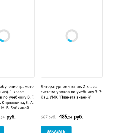
 обучение грамоте
Литературное чтение. 2 класс:
ию). 1 класс:
система уроков по учебнику Э. Э.
 по учебнику В. Г.
Кац. УМК "Планета знаний"
А. Кирюшкина, Л. А.
 М. В. Бойкиной.
оссии"
руб.
485
руб.
667
руб.
,34
,24
ЗАКАЗАТЬ