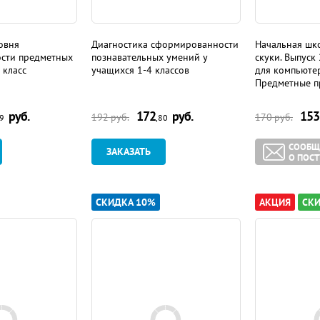
овня
Диагностика сформированности
Начальная шко
сти предметных
познавательных умений у
скуки. Выпуск 
 класс
учащихся 1-4 классов
для компьютер
Предметные п
руб.
172
руб.
153
192
руб.
170
руб.
09
,80
СООБЩ
ЗАКАЗАТЬ
О ПОС
СКИДКА 10%
АКЦИЯ
СКИ