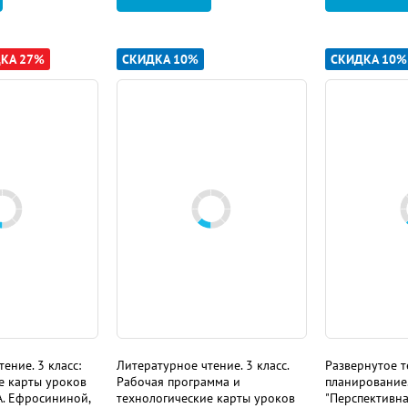
КА 27%
СКИДКА 10%
СКИДКА 10%
ение. 3 класс:
Литературное чтение. 3 класс.
Развернутое т
е карты уроков
Рабочая программа и
планирование.
А. Ефросининой,
технологические карты уроков
"Перспективна