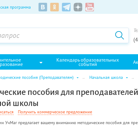
ская программа
Те
(
нительное
Календарь образовательных
А
разование
событий
одические пособия (Преподавателям)
Начальная школа
ческие пособия для преподавателей
ной школы
исаться
Получить коммерческое предложение
ин УчМаг предлагает вашему вниманию методические пособия для пре