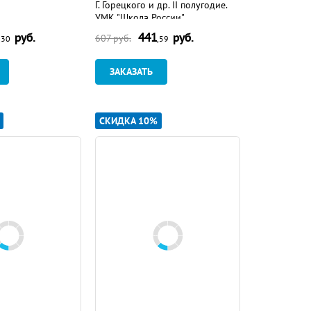
Г. Горецкого и др. II полугодие.
УМК "Школа России"
руб.
441
руб.
607
руб.
,30
,59
ЗАКАЗАТЬ
СКИДКА 10%