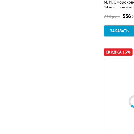
М. И. Омороков
"Начальная шко
536
738
руб.
,
ЗАКАЗАТЬ
СКИДКА 13%