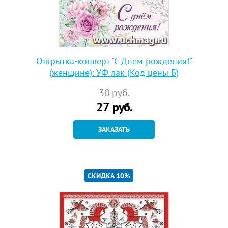
Открытка-конверт "С Днем рождения!"
(женщине): УФ-лак (Код цены Б)
30
руб.
27
руб.
ЗАКАЗАТЬ
СКИДКА 10%