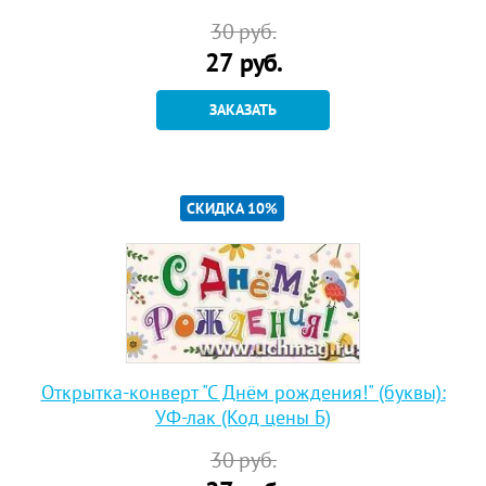
30
руб.
27
руб.
ЗАКАЗАТЬ
СКИДКА 10%
Открытка-конверт "С Днём рождения!" (буквы):
УФ-лак (Код цены Б)
30
руб.