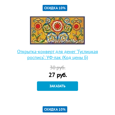
СКИДКА 10%
Открытка-конверт для денег "Гуслицкая
роспись": УФ-лак (Код цены Б)
30
руб.
27
руб.
ЗАКАЗАТЬ
СКИДКА 10%