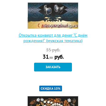
Открытка-конверт для денег "С днём
рождения!" (мужская тематика)
35
руб.
31
руб.
,50
ЗАКАЗАТЬ
СКИДКА 10%