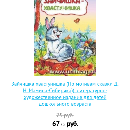
Зайчишка-хвастунишка (По мотивам сказки Д.
Н. Мамина-Сибиряка)): литературно-
художественное издание для детей
дошкольного возраста
75
руб.
67
руб.
,50