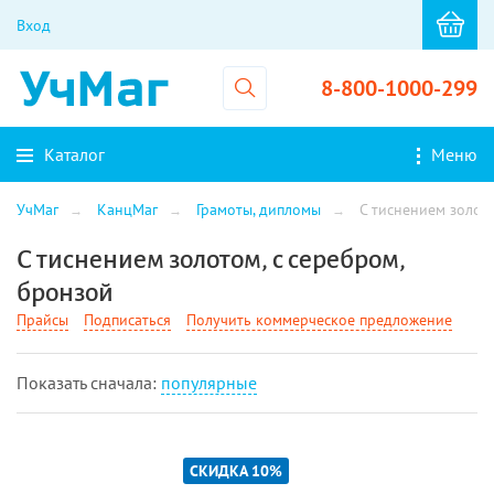
Вход
8-800-1000-299
Каталог
Меню
УчМаг
КанцМаг
Грамоты, дипломы
С тиснением золото
С тиснением золотом, с серебром,
бронзой
Прайсы
Подписаться
Получить коммерческое предложение
Показать cначала:
популярные
СКИДКА 10%