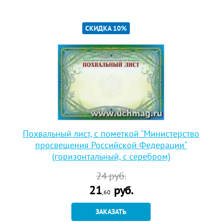
СКИДКА 10%
Похвальный лист, с пометкой "Министерство
просвещения Российской Федерации"
(горизонтальный, с серебром)
24
руб.
21
руб.
,60
ЗАКАЗАТЬ