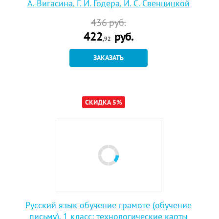
А. Вигасина, Г. И. Годера, И. С. Свенцицкой
436
руб.
422
руб.
,92
ЗАКАЗАТЬ
СКИДКА 5%
Русский язык обучение грамоте (обучение
письму). 1 класс: технологические карты