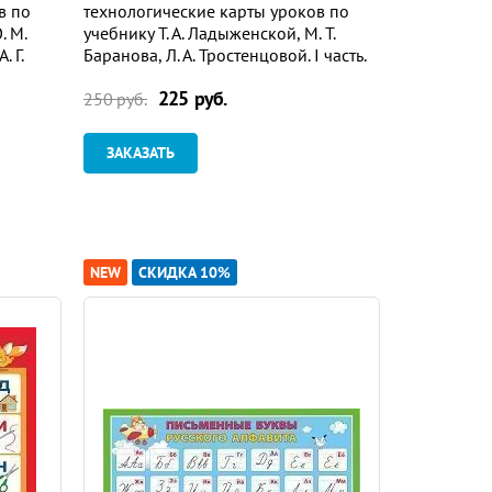
в по
технологические карты уроков по
технологич
. М.
учебнику Т. А. Ладыженской, М. Т.
учебнику Т.
. Г.
Баранова, Л. А. Тростенцовой. I часть.
Баранова, Л.
Онлайн-книга
Онлайн-кн
225 руб.
2
250 руб.
240 руб.
ЗАКАЗАТЬ
ЗАКАЗАТ
NEW
СКИДКА 10%
NEW
СКИ