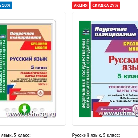
А 10%
АКЦИЯ
СКИДКА 29%
ния учебного года (сентябрь) 4
 человек. Язык и речь. Язык и его единицы 4
 17
ых в корне слова. Непроизносимые согласные 21
ах. Раздельное написание предлогов с други-ми словами 29
и 40
 язык. 5 класс:
Русский язык. 5 класс: