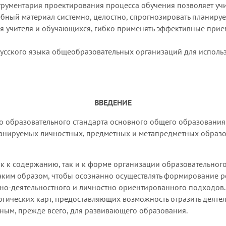
трументария проектирования процесса обучения позволяет учи
ебный материал системно, целостно, спрогнозировать планиру
я учителя и обучающихся, гибко применять эффективные прие
усского языка общеобразовательных организаций для использ
ВВЕДЕНИЕ
о образовательного стандарта основного общего образования
нируемых личностных, предметных и метапредметных образо
ак к содержанию, так и к форме организации образовательного
таким образом, чтобы осознанно осуществлять формирование р
но-деятельностного и личностно ориентированного подходов. 
огических карт, предоставляющих возможность отразить деят
льным, прежде всего, для развивающего образования.