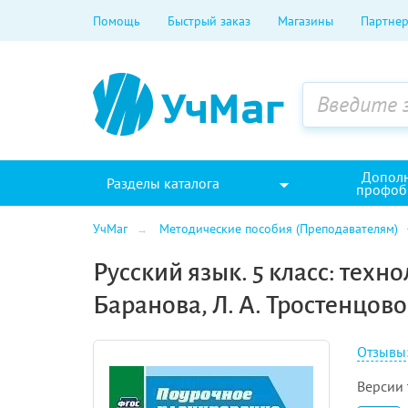
Помощь
Быстрый заказ
Магазины
Партнер
Допол
Разделы каталога
профоб
УчМаг
Методические пособия (Преподавателям)
Русский язык. 5 класс: техн
Баранова, Л. А. Тростенцовой
Отзывы
Версии 