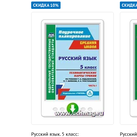
СКИДКА 10%
СКИДК
Фаза совместного проектирования и планирова
Уроки
1–2. Роль языка в жизни общества. Язык и
Урок
3. Стили речи 9
Уроки
4–5. Орфограмма. Части слова 13
Уроки
6–7. Безударные гласные в корне слова
Уроки
8–9. Правописание проверяемых согласн
Урок
10. Буквы
и, у, а
после шипящих 25
Урок
и
11–12. Правописание гласных в приставк
Урок
13. Разделительные
ь
и
ъ
34
Урок
14. Диктант 38
Урок
15. Анализ диктанта. Работа над ошибкам
Русский язык. 5 класс:
Русский