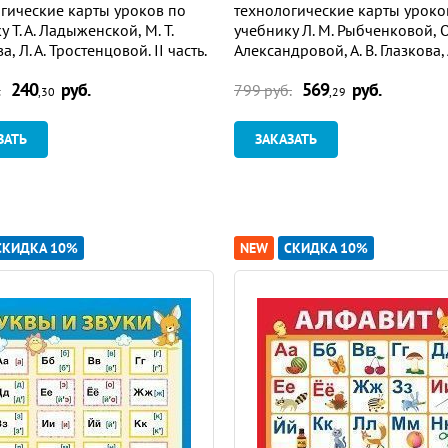
ные части речи) 42
гические карты уроков по
технологические карты уроко
 Т. А. Ладыженской, М. Т.
учебнику Л. М. Рыбченковой, О
, Л. А. Тростенцовой. II часть.
Александровой, А. В. Глазкова, А
ма для установки через
Лисицына
заяц» 51
240
руб.
569
руб.
ет
.
799 руб.
,30
,29
мы
у
чебных
з
адач (
о
ктябрь
–
п
ервая
п
оловина
апреля) 54
ЗАТЬ
ЗАКАЗАТЬ
е
картины
А. А. Пластова «Летом» (по упр. 110)
59
местоимений с предлогами 59
СКИДКА 10%
NEW
СКИДКА 10%
ончания глаголов 63
ончаний
-ишь
,
-ешь
в глаголах 69
 73