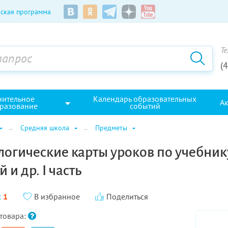
ская программа
Те
(
нительное
Календарь образовательных
А
разование
событий
Средняя школа
Предметы
ологические карты уроков по учебнику
 и др. I часть
:
1
В избранное
Поделиться
товара: