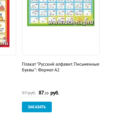
Плакат "Русский алфавит. Письменные
Февральски
буквы": Формат А2
российски
87
руб.
1
97 руб.
186 руб.
,30
ЗАКАЗАТЬ
ЗАКАЗАТ