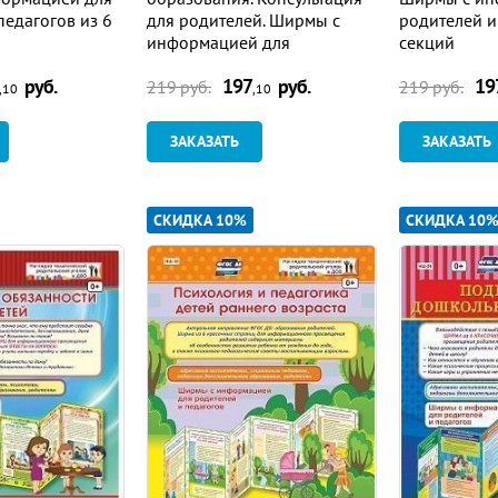
педагогов из 6
для родителей. Ширмы с
родителей и
информацией для
секций
родителей и педагогов из 6
руб.
197
руб.
19
секций
219
руб.
219
руб.
,10
,10
ЗАКАЗАТЬ
ЗАКАЗАТЬ
СКИДКА 10%
СКИДКА 10