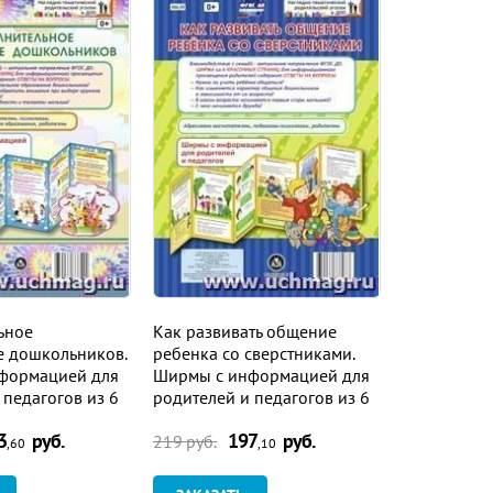
ьное
Как развивать общение
е дошкольников.
ребенка со сверстниками.
формацией для
Ширмы с информацией для
 педагогов из 6
родителей и педагогов из 6
секций
3
руб.
197
руб.
219
руб.
,60
,10