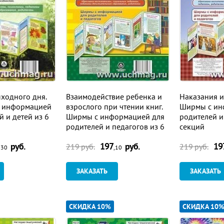
ходного дня.
Взаимодействие ребенка и
Наказания и
с информацией
взрослого при чтении книг.
Ширмы с ин
й и детей из 6
Ширмы с информацией для
родителей и
родителей и педагогов из 6
секций
секций
руб.
197
руб.
19
219
руб.
219
руб.
,30
,10
ЗАКАЗАТЬ
ЗАКАЗАТЬ
СКИДКА 10%
СКИДКА 10