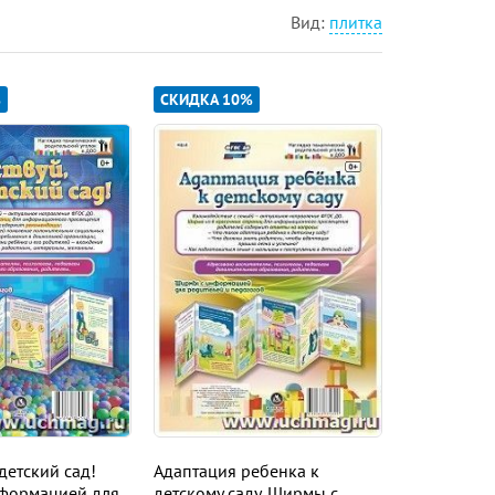
Вид:
плитка
%
СКИДКА 10%
детский сад!
Адаптация ребенка к
формацией для
детскому саду. Ширмы с