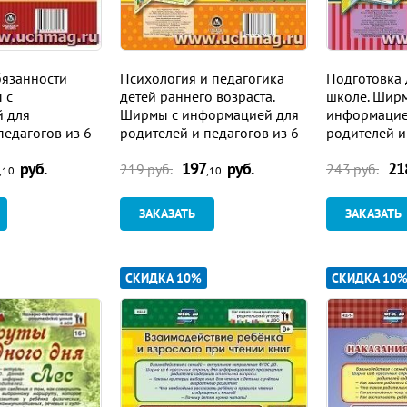
язанности
Психология и педагогика
Подготовка
 с
детей раннего возраста.
школе. Шир
 для
Ширмы с информацией для
информацие
педагогов из 6
родителей и педагогов из 6
родителей и
секций
секций
руб.
197
руб.
21
219
руб.
243
руб.
,10
,10
ЗАКАЗАТЬ
ЗАКАЗАТЬ
СКИДКА 10%
СКИДКА 10