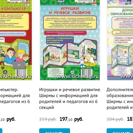
мпьютер.
Игрушки и речевое развитие.
Дополнител
ормацией для
Ширмы с информацией для
образовани
педагогов из 6
родителей и педагогов из 6
Ширмы с ин
секций
родителей и
секций
руб.
197
руб.
18
219
руб.
204
руб.
,10
,10