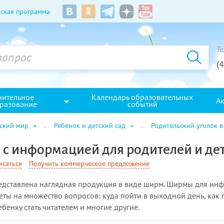
ская программа
Те
(
нительное
Календарь образовательных
А
разование
событий
ский мир
Ребенок и детский сад
Родительский уголок 
с информацией для родителей и де
исаться
Получить коммерческое предложение
редставлена наглядная продукция в виде ширм. Ширмы для и
еты на множество вопросов: куда пойти в выходной день, как п
бенку стать читателем и многие другие.