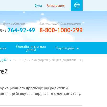
Вход
Регистрация
лефон в Москве
Бесплатный для регионов
764-92-49
8-800-1000-299
495)
Онлайн-игры для
кции
Партнерам
детей
в ДОО
Ширмы с информацией для родителей и детей
тей
нформационного просвещения родителей
омочь ребенку адаптироваться к детскому саду,