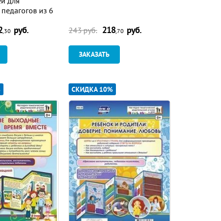
й для
 педагогов из 6
2
руб.
218
руб.
243
руб.
,30
,70
ЗАКАЗАТЬ
%
СКИДКА 10%