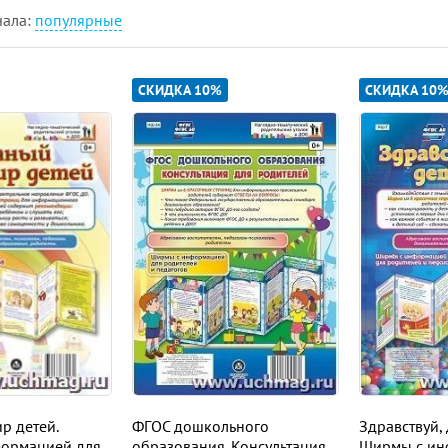
чала:
популярные
СКИДКА 10%
СКИДКА 10
р детей.
ФГОС дошкольного
Здравствуй, 
ормацией для
образования. Консультация
Ширмы с ин