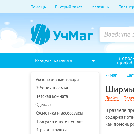
Помощь
Быстрый заказ
Магазины
Партнер
Допол
Разделы каталога
профоб
УчМаг
Дет
Эксклюзивные товары
Ребенок и семья
Ширмы 
Детская комната
Прайсы
Подп
Одежда
В разделе п
Косметика и аксессуары
содержат отв
Прогулки и путешествия
как помочь ре
Игры и игрушки