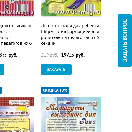
ЗАДАТЬ ВОПРОС
 дошкольника к
Лето с пользой для ребёнка.
мы с
Ширмы с информацией для
й для
родителей и педагогов из 6
 педагогов из 6
секций
8
руб.
197
руб.
219
руб.
,70
,10
ЗАКАЗАТЬ
%
СКИДКА 10%