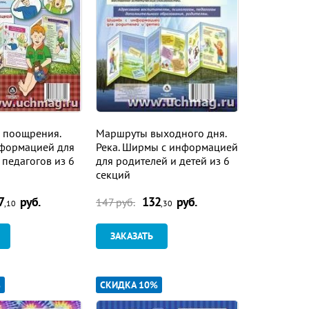
 поощрения.
Маршруты выходного дня.
формацией для
Река. Ширмы с информацией
 педагогов из 6
для родителей и детей из 6
секций
7
руб.
132
руб.
147
руб.
,10
,30
ЗАКАЗАТЬ
%
СКИДКА 10%