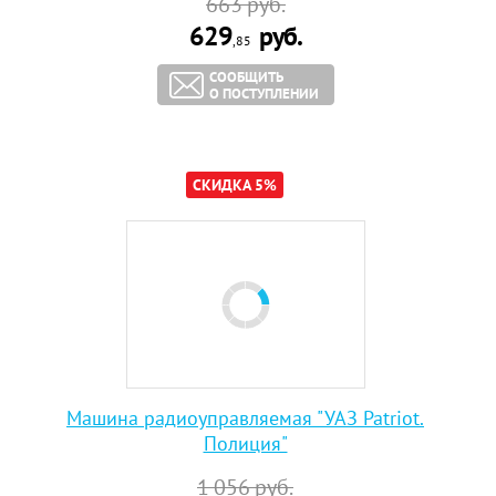
663
руб.
629
руб.
,85
СООБЩИТЬ
О ПОСТУПЛЕНИИ
СКИДКА 5%
Машина радиоуправляемая "УАЗ Patriot.
Полиция"
1 056
руб.