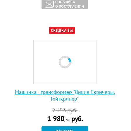
СООБЩИТЬ
О ПОСТУПЛЕНИИ
СКИДКА 8%
Машинка - трансформер "Дикие Скричеры.
Гейткрипер"
2 153
руб.
1 980
руб.
,76