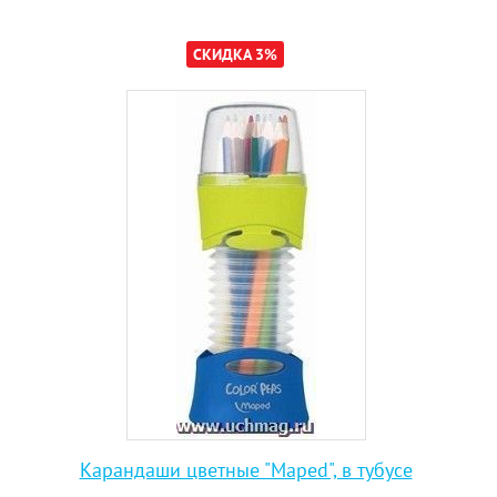
СКИДКА 3%
Карандаши цветные "Maped", в тубусе