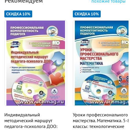
Рекомендуем
похожие товары
профессионального опыта с учетом приоритетов развития
дошкольного образования. Профессионально
СКИДКА 10%
СКИДКА 10%
компетентным можно назвать педагога, который на
высоком уровне осуществляет образовательную
деятельность, педагогическое общение, успешно решая
профессиональные задачи разного уровня сложности и
достигая высоких результатов профессионального труда.
Данный процесс ведет к развитию индивидуальных
профессиональных качеств, формированию
индивидуального, а значит, неповторимого стиля
профессиональной деятельности педагога – так
называемого профессионального почерка, когда все, что
делает педагог, несет своеобразный «отпечаток» его
личности. Педагог не просто накапливает, но и
транслирует инновационный профессиональный опыт, что
предполагает его непрерывное самообразование,
саморазвитие и самосовершенствование. Творчески
Индивидуальный
Уроки профессионального
мыслящий, прогнозирующий результаты своей
методический маршрут
мастерства. Математика. 5-8
деятельности и моделирующий образовательный процесс
педагога-психолога ДОО:
классы: технологические