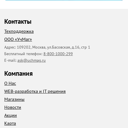
Профессиональное развитие педагога, обеспечивающего
реализацию
ФГОС
ДО 4
Контакты
Проектирование индивидуального методического
маршрута педагога ДОО 6
Техподдержка
Диагностика профессиональных компетенций
ООО «УчМаг»
инструктора по физической культуре ДОО 9
Адрес:
109202
,
Москва
,
ул.Басовская, д.16, стр 1
Бесплатный телефон:
8-800-1000-299
Диагностические карты профессиональных компетенций
E-mail:
ask@uchmag.ru
инструктора по физической
Компания
культуре ДОО 12
О Нас
Карта индивидуального методического маршрута
инструктора по физической
WEB-разработка и IT решения
Магазины
культуре ДОО 67
Новости
Годовой отчет инструктора по физической культуре ДОО
о
Акции
реализации индивидуального
Карта