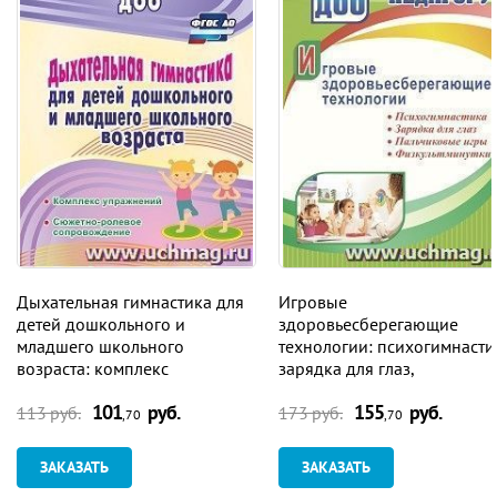
Дыхательная гимнастика для
Игровые
детей дошкольного и
здоровьесберегающие
младшего школьного
технологии: психогимнасти
возраста: комплекс
зарядка для глаз,
упражнений; сюжетно-
пальчиковые игры,
101
руб.
155
руб.
ролевое сопровождение
физкультминутки
113 руб.
173 руб.
,70
,70
ЗАКАЗАТЬ
ЗАКАЗАТЬ