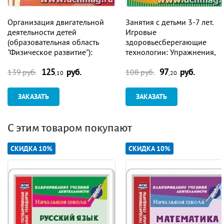
Организация двигательной
Занятия с детьми 3-7 лет.
деятельности детей
Игровые
(образовательная область
здоровьесберегающие
"Физическое развитие"):
технологии: Упражнения,
фитбол-гимнастика,
гимнастики, сказки-пьесы в
125
руб.
97
руб.
художественная гимнастика.
стихах
139 руб.
108 руб.
,10
,20
Планирование. Занятия
ЗАКАЗАТЬ
ЗАКАЗАТЬ
С этим товаром покупают
СКИДКА 10%
СКИДКА 10%