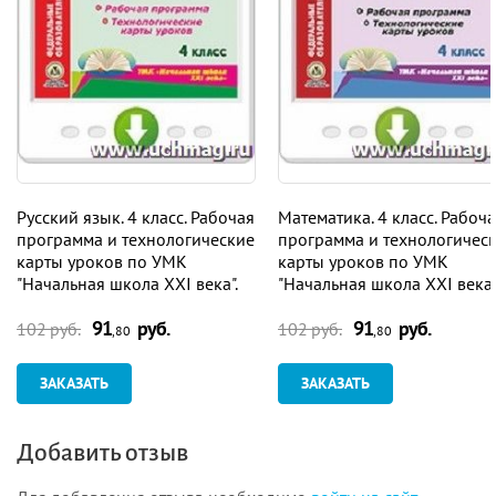
Русский язык. 4 класс. Рабочая
Математика. 4 класс. Рабоч
программа и технологические
программа и технологичес
карты уроков по УМК
карты уроков по УМК
"Начальная школа XXI века".
"Начальная школа XXI века"
Программа для установки
Программа для установки
91
руб.
91
руб.
через Интернет
через Интернет
102 руб.
102 руб.
,80
,80
ЗАКАЗАТЬ
ЗАКАЗАТЬ
Добавить отзыв