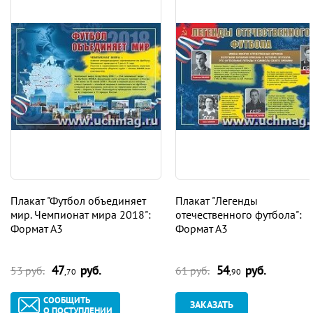
Плакат "Футбол объединяет
Плакат "Легенды
мир. Чемпионат мира 2018":
отечественного футбола":
Формат А3
Формат А3
47
руб.
54
руб.
53 руб.
61 руб.
,70
,90
СООБЩИТЬ
ЗАКАЗАТЬ
О ПОСТУПЛЕНИИ