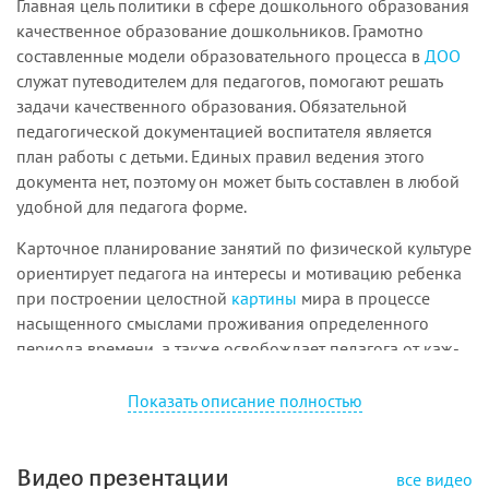
Главная цель политики в сфере дошкольного образования
качественное образование до­школьников. Грамотно
составленные модели образовательного процесса в
ДОО
служат путево­дителем для педагогов, помогают решать
задачи качественного образования. Обязательной
педагогической документацией воспитателя является
план работы с детьми. Единых правил ве­дения этого
документа нет, поэтому он может быть составлен в любой
удобной для педагога форме.
Карточное планирование занятий по физической культуре
ориентирует педагога на интересы и мотивацию ребенка
при построении целостной
картины
мира в процессе
насыщенного смыслами проживания определенного
периода времени, а также освобождает педагога от каж­
додневного написания плана. В карточном планировании
представлены подробные
карты
с конспектами
Показать описание полностью
непосредственно образовательной деятельности для
детей 5-6 лет в соответ­ствии с Федеральным
государственным образовательным стандартом
Видео презентации
все видео