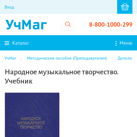
Вход
8-800-1000-299
Каталог
Меню
УчМаг
Методические пособия (Преподавателям)
Дополнит
Народное музыкальное творчество.
Учебник