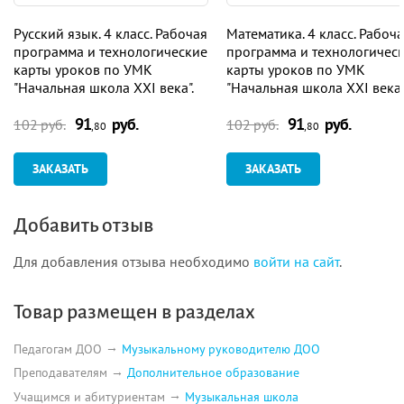
Русский язык. 4 класс. Рабочая
Математика. 4 класс. Рабоч
программа и технологические
программа и технологичес
карты уроков по УМК
карты уроков по УМК
"Начальная школа XXI века".
"Начальная школа XXI века"
Программа для установки
Программа для установки
91
руб.
91
руб.
через Интернет
через Интернет
102 руб.
102 руб.
,80
,80
ЗАКАЗАТЬ
ЗАКАЗАТЬ
Добавить отзыв
Для добавления отзыва необходимо
войти на сайт
.
Товар размещен в разделах
Педагогам ДОО
Музыкальному руководителю ДОО
Преподавателям
Дополнительное образование
Учащимся и абитуриентам
Музыкальная школа