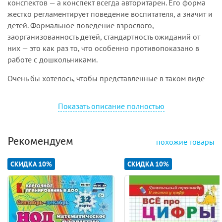
конспектов — а конспект всегда авторитарен. Его форма
жестко регламентирует поведение воспитателя, а значит и
детей. Формальное поведение взрослого,
заорганизованность детей, стандартность ожиданий от
них — это как раз то, что особенно противопоказано в
работе с дошкольниками.
Очень бы хотелось, чтобы представленные в таком виде
варианты занятий прочитывались не в качестве
инструкции, а как подсказки воспитателю, как материал,
Показать описание полностью
которым можно воспользоваться. Чтобы сам воспитатель
хорошо понимал, что прожить день с детьми можно по-
разному. Предложенные варианты работы выполнят свою
Рекомендуем
похожие товары
функцию в том случае, если помогут появлению
собственных удачных мыслей, связанных с
СКИДКА 10%
СКИДКА 10%
обстоятельствами жизни детей в конкретной группе
детского сада.
В некоторых конспектах мы показываем возможности
проведения математических занятий с использованием