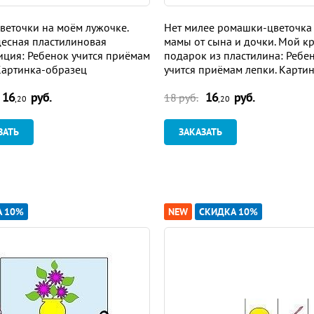
веточки на моём лужочке.
Нет милее ромашки-цветочка
есная пластилиновая
мамы от сына и дочки. Мой к
ция: Ребенок учится приёмам
подарок из пластилина: Ребе
Картинка-образец
учится приёмам лепки. Карти
образец
16
руб.
16
руб.
18 руб.
,20
,20
ЗАТЬ
ЗАКАЗАТЬ
А 10%
NEW
СКИДКА 10%