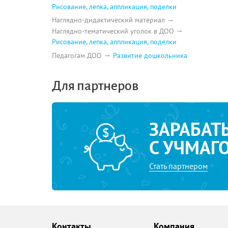
Рисование, лепка, аппликация, поделки
Наглядно-дидактический материал
Наглядно-тематический уголок в ДОО
Рисование, лепка, аппликация, поделки
Педагогам ДОО
Развитие дошкольника
Для партнеров
ЗАРАБАТ
С УЧМАГ
Стать партнером
Контакты
Компания