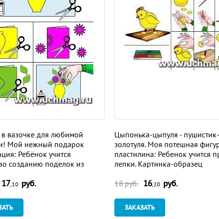
 в вазочке для любимой
Цыпонька-цыпуля - пушистик
и! Мой нежный подарок
золотуля. Моя потешная фигу
ция: Ребёнок учится
пластилина: Ребенок учится 
во созданию поделок из
лепки. Картинка-образец
 Картинка-образец
17
руб.
16
руб.
18 руб.
,10
,20
ЗАТЬ
ЗАКАЗАТЬ