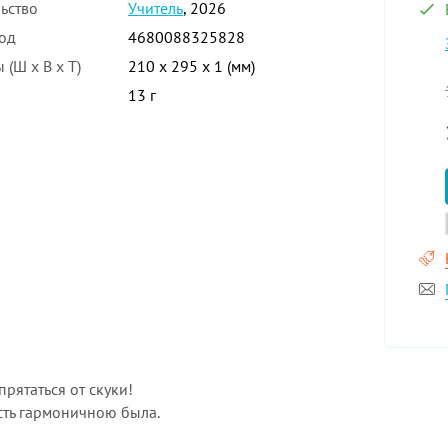
ьство
Учитель
, 2026
од
4680088325828
 (Ш x В x Т)
210 x 295 x 1 (мм)
13 г
прятаться от скуки!
ость гармоничною была.