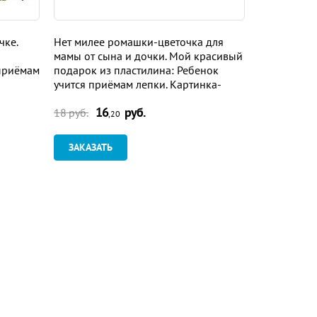
чке.
Нет милее ромашки-цветочка для
Разноцветн
мамы от сына и дочки. Мой красивый
удивительн
 приёмам
подарок из пластилина: Ребенок
пластилина
учится приёмам лепки. Картинка-
лепки. Кар
образец
16
руб.
16
18 руб.
18 руб.
,20
ЗАКАЗАТЬ
ЗАКАЗАТ