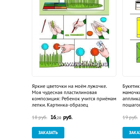
Яркие цветочки на моём лужочке.
Букетик
Моя чудесная пластилиновая
мамочк
композиция: Ребенок учится приёмам
апплика
лепки. Картинка-образец
пошаго
бумаги.
16
руб.
18 руб.
19 руб.
,20
ЗАКАЗАТЬ
ЗАКА