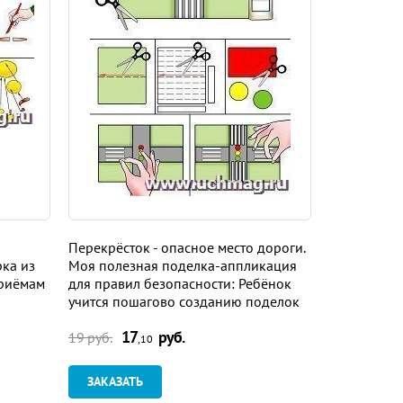
-
Перекрёсток - опасное место дороги.
Чудная цве
рка из
Моя полезная поделка-аппликация
радужная 
приёмам
для правил безопасности: Ребёнок
для радост
учится пошагово созданию поделок
учится пош
из бумаги. Картинка-образец
из бумаги.
17
руб.
17
19 руб.
19 руб.
,10
ЗАКАЗАТЬ
ЗАКАЗАТ