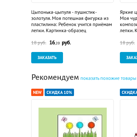
Цыпонька-цыпуля - пушистик-
Яркие ц
золотуля. Моя потешная фигурка из
Моя чуд
пластилина: Ребенок учится приёмам
компози
лепки. Картинка-образец
лепки. 
16
руб.
18 руб.
18 руб.
,20
ЗАКАЗАТЬ
ЗАКА
Рекомендуем
показать
похожие товары
NEW
СКИДКА 10%
СКИДК