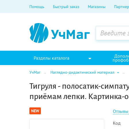
Помощь
Быстрый заказ
Магазины
Партнер
Допол
Разделы каталога
профоб
УчМаг
Наглядно-дидактический материал
Тигруля - полосатик-симпат
приёмам лепки. Картинка-
Отзывы
NEW
Код