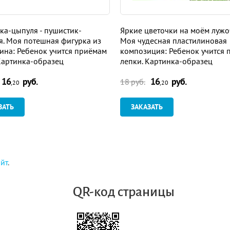
а-цыпуля - пушистик-
Яркие цветочки на моём лужо
я. Моя потешная фигурка из
Моя чудесная пластилиновая
ина: Ребенок учится приёмам
композиция: Ребенок учится
Картинка-образец
лепки. Картинка-образец
16
руб.
16
руб.
18 руб.
,20
,20
ЗАТЬ
ЗАКАЗАТЬ
айт
.
QR-код страницы