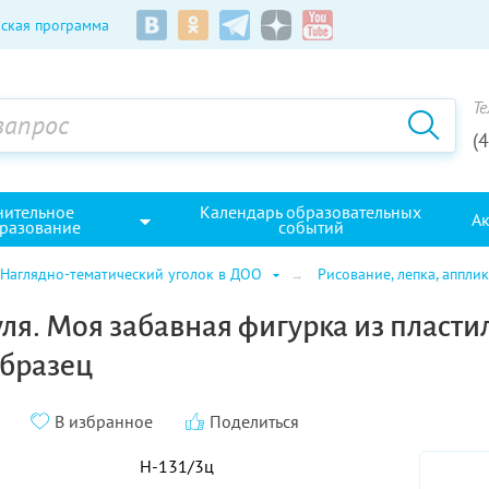
ская программа
Те
(
нительное
Календарь образовательных
А
разование
событий
Наглядно-тематический уголок в ДОО
Рисование, лепка, аппли
уля. Моя забавная фигурка из пласти
образец
В избранное
Поделиться
Н-131/3ц