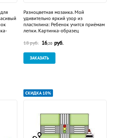
 для
Разноцветная мозаика. Мой
Волшебный 
расивый
удивительно яркий узор из
фигурка из
нок
пластилина: Ребенок учится приёмам
учится при
нка-
лепки. Картинка-образец
образец
16
руб.
16
18 руб.
18 руб.
,20
ЗАКАЗАТЬ
ЗАКАЗАТ
СКИДКА 10%
СКИДКА 10