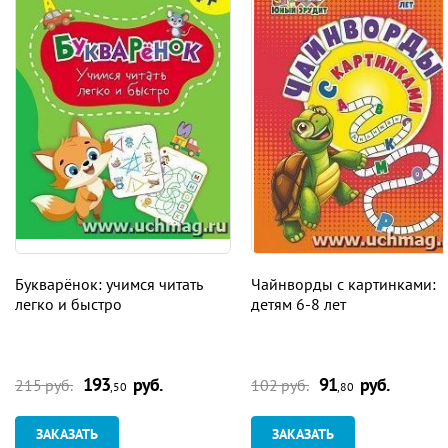
Букварёнок: учимся читать
Чайнворды с картинками:
легко и быстро
детям 6-8 лет
193
руб.
91
руб.
215 руб.
102 руб.
,50
,80
ЗАКАЗАТЬ
ЗАКАЗАТЬ