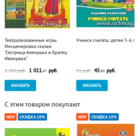
Театрализованные игры.
Учимся считать: детям 5-6 л
Инсценировка сказки
"Сестрица Аленушка и братец
Иванушка"
1 011
руб.
45
руб.
1 183 руб.
51 руб.
,47
,90
ЗАКАЗАТЬ
ЗАКАЗАТЬ
С этим товаром покупают
NEW
СКИДКА 10%
NEW
СКИДКА 10%