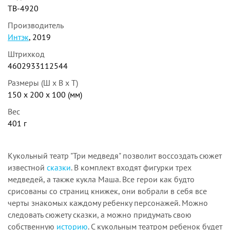
ТВ-4920
Производитель
Интэк
, 2019
Штрихкод
4602933112544
Размеры (Ш x В x Т)
150 x 200 x 100 (мм)
Вес
401 г
Кукольный театр "Три медведя" позволит воссоздать сюжет
известной
сказки
. В комплект входят фигурки трех
медведей, а также кукла Маша. Все герои как будто
срисованы со страниц книжек, они вобрали в себя все
черты знакомых каждому ребенку персонажей. Можно
следовать сюжету сказки, а можно придумать свою
собственную
историю
. С кукольным театром ребенок будет