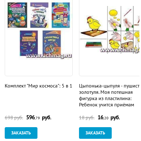
Комплект "Мир космоса": 5 в 1
Цыпонька-цыпуля - пушист
золотуля. Моя потешная
фигурка из пластилина:
Ребенок учится приёмам
лепки. Картинка-образец
596
руб.
16
руб.
698 руб.
18 руб.
,79
,20
ЗАКАЗАТЬ
ЗАКАЗАТЬ