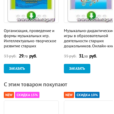
Организация, проведение и
Музыкально-дидактически
формы музыкальных игр.
игры в образовательной
Интеллектуально-творческое
деятельности старших
развитие старших
дошкольников. Онлайн-кни
дошкольников в музыкально-
29
руб.
31
руб.
игровом пространстве.
33 руб.
35 руб.
,70
,50
Онлайн-книга
ЗАКАЗАТЬ
ЗАКАЗАТЬ
С этим товаром покупают
NEW
СКИДКА 15%
NEW
СКИДКА 10%