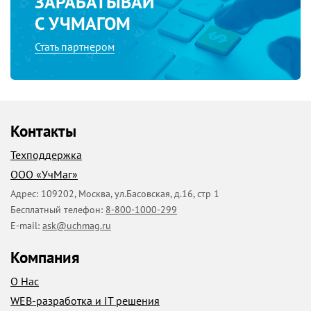
ЗАРАБАТЫВАЙ
С УЧМАГОМ
Содержание
Стать партнером
Введение
3
Программа
секционной работы
6
Пояснительная записка 6
Перспективно-тематический план
11
Контакты
Сетка занятий
14
Техподдержка
ООО «УчМаг»
Содержание разделов программы
19
Адрес:
109202
,
Москва
,
ул.Басовская, д.16, стр 1
Элементы художественной гимнастики 19
Бесплатный телефон:
8-800-1000-299
E-mail:
ask@uchmag.ru
Элементы акробатики 26
Компания
Ритмическая гимнастика 29
О Нас
Стретчинг-гимнастика 35
WEB-разработка и IT решения
Гимнастика на мячах (фитбол) 37