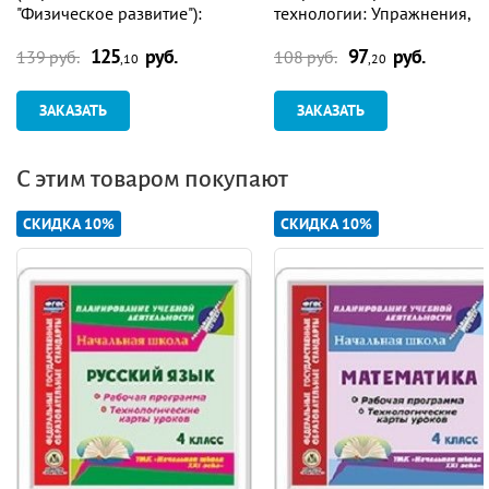
"Физическое развитие"):
технологии: Упражнения,
фитбол-гимнастика,
гимнастики, сказки-пьесы в
125
руб.
97
руб.
художественная гимнастика.
стихах
139 руб.
108 руб.
,10
,20
Планирование. Занятия
ЗАКАЗАТЬ
ЗАКАЗАТЬ
С этим товаром покупают
СКИДКА 10%
СКИДКА 10%