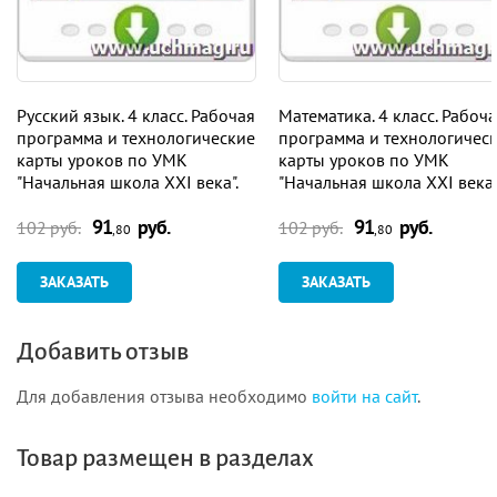
Русский язык. 4 класс. Рабочая
Математика. 4 класс. Рабоч
программа и технологические
программа и технологичес
карты уроков по УМК
карты уроков по УМК
"Начальная школа XXI века".
"Начальная школа XXI века"
Программа для установки
Программа для установки
91
руб.
91
руб.
через Интернет
через Интернет
102 руб.
102 руб.
,80
,80
ЗАКАЗАТЬ
ЗАКАЗАТЬ
Добавить отзыв
Для добавления отзыва необходимо
войти на сайт
.
Товар размещен в разделах