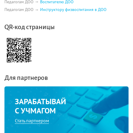
Педагогам ДОО
Воспитателю ДОО
Педагогам ДОО
Инструктору физвоспитания в ДОО
QR-код страницы
Для партнеров
ЗАРАБАТЫВАЙ
С УЧМАГОМ
Стать партнером