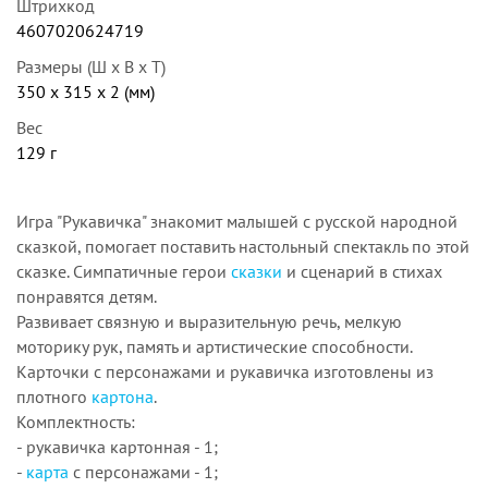
Штрихкод
4607020624719
Размеры (Ш x В x Т)
350 x 315 x 2 (мм)
Вес
129 г
Игра "Рукавичка" знакомит малышей с русской народной
сказкой, помогает поставить настольный спектакль по этой
сказке. Симпатичные герои
сказки
и сценарий в стихах
понравятся детям.
Развивает связную и выразительную речь, мелкую
моторику рук, память и артистические способности.
Карточки с персонажами и рукавичка изготовлены из
плотного
картона
.
Комплектность:
- рукавичка картонная - 1;
-
карта
с персонажами - 1;