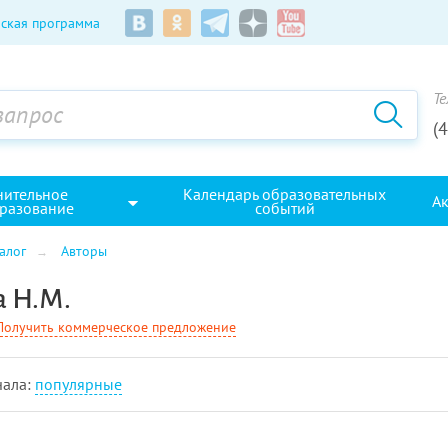
ская программа
Те
(
нительное
Календарь образовательных
А
разование
событий
алог
Авторы
а Н.М.
Получить коммерческое предложение
чала:
популярные