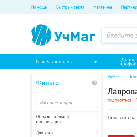
Помощь
Быстрый заказ
Магазины
Партнер
Допол
Разделы каталога
профоб
УчМаг
Кат
Фильтр
Лавров
подписаться
Образовательные
Показать cна
организации
Для кого