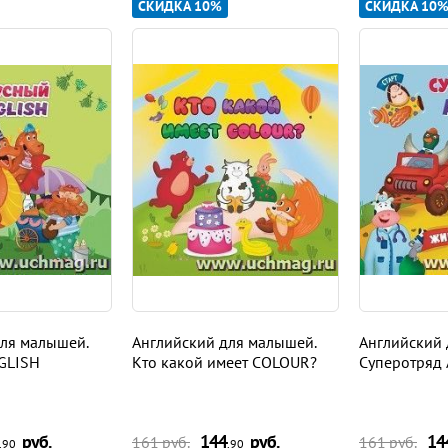
СКИДКА 10%
СКИДКА 10
ля малышей.
Английский для малышей.
Английский 
GLISH
Кто какой имеет COLOUR?
Суперотряд
руб.
144
руб.
14
161
руб.
161
руб.
,90
,90