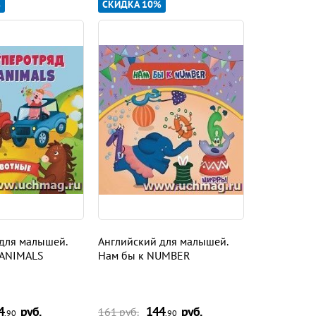
%
СКИДКА 10%
для малышей.
Английский для малышей.
 ANIMALS
Нам бы к NUMBER
4
руб.
144
руб.
161
руб.
,90
,90