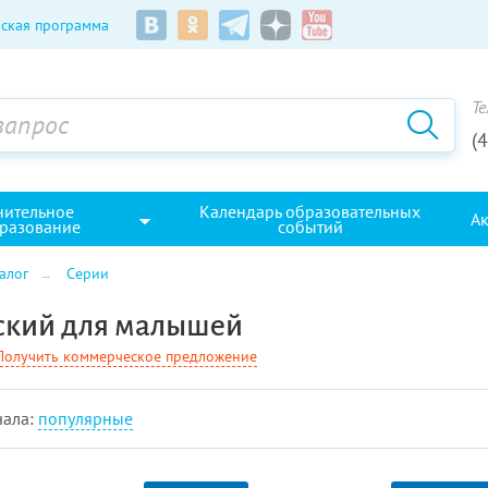
ская программа
Те
(
нительное
Календарь образовательных
А
разование
событий
алог
Серии
ский для малышей
Получить коммерческое предложение
чала:
популярные