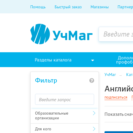
Помощь
Быстрый заказ
Магазины
Партнер
Допол
Разделы каталога
профоб
УчМаг
Кат
Фильтр
Англий
подписаться
Образовательные
Показать cна
организации
Для кого