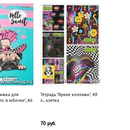
ижка для
Тетрадь "Яркие коллажи", 48
пс в юбочке", А6
л., клетка
70
руб.