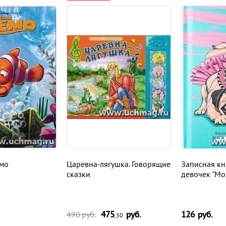
емо
Царевна-лягушка. Говорящие
Записная кн
сказки
девочек "Мо
475
руб.
126
руб.
490
руб.
,30