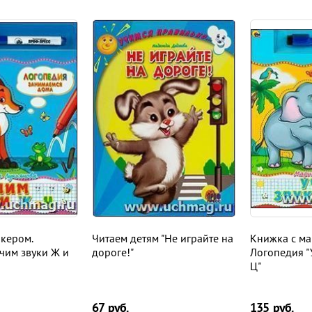
кером.
Читаем детям "Не играйте на
Книжка с ма
чим звуки Ж и
дороге!"
Логопедия "У
Ц"
67
руб.
135
руб.