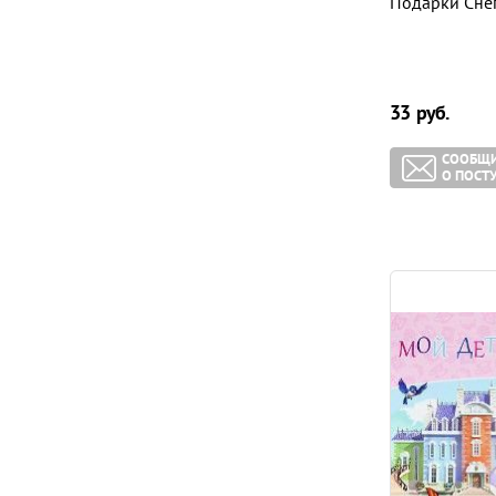
Подарки Сне
33
руб.
СООБЩ
О ПОСТ