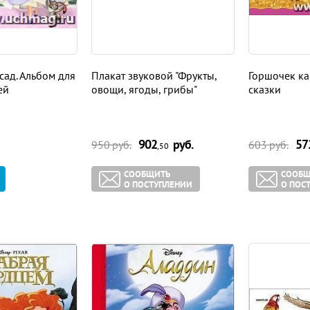
сад. Альбом для
Плакат звуковой "Фрукты,
Горшочек ка
ей
овощи, ягоды, грибы"
сказки
902
руб.
57
950
руб.
603
руб.
,50
СООБЩИТЬ
СООБЩ
О ПОСТУПЛЕНИИ
О ПОС