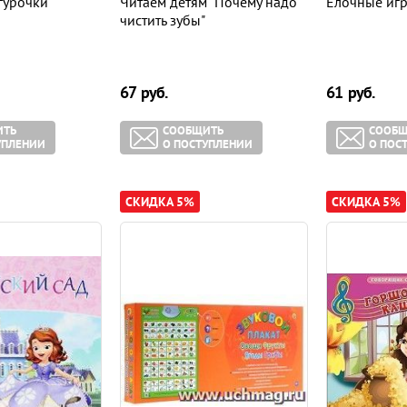
гурочки
Читаем детям "Почему надо
Елочные иг
чистить зубы"
67
руб.
61
руб.
ИТЬ
СООБЩИТЬ
СООБЩ
УПЛЕНИИ
О ПОСТУПЛЕНИИ
О ПОС
СКИДКА 5%
СКИДКА 5%