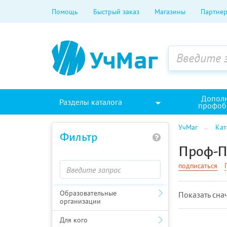
Помощь
Быстрый заказ
Магазины
Партнер
Допол
Разделы каталога
профоб
УчМаг
Кат
Фильтр
Проф-П
подписаться
Образовательные
Показать cна
организации
Для кого