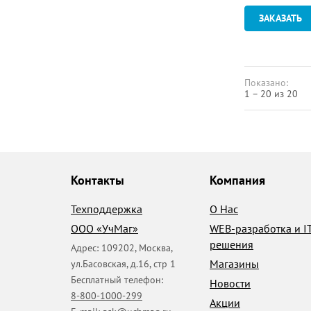
ЗАКАЗАТЬ
Показано:
1 – 20 из 20
Контакты
Компания
Техподдержка
О Нас
ООО «УчМаг»
WEB-разработка и I
решения
Адрес:
109202
,
Москва
,
Магазины
ул.Басовская, д.16, стр 1
Бесплатный телефон:
Новости
8-800-1000-299
Акции