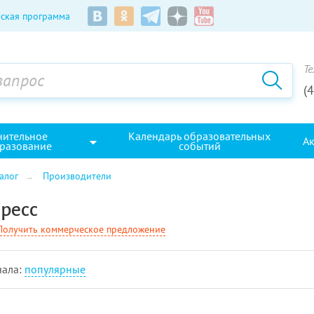
ская программа
Те
(
нительное
Календарь образовательных
А
разование
событий
алог
Производители
ресс
Получить коммерческое предложение
чала:
популярные