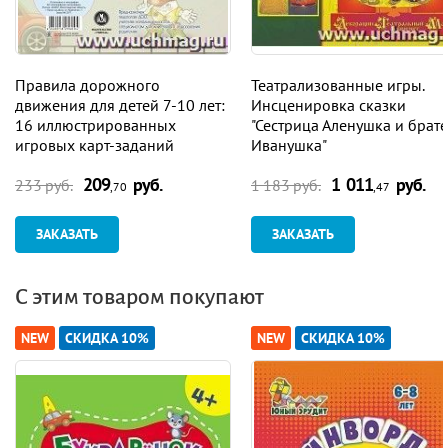
Правила дорожного
Театрализованные игры.
движения для детей 7-10 лет:
Инсценировка сказки
16 иллюстрированных
"Сестрица Аленушка и брат
игровых карт-заданий
Иванушка"
209
руб.
1 011
руб.
233 руб.
1 183 руб.
,70
,47
ЗАКАЗАТЬ
ЗАКАЗАТЬ
С этим товаром покупают
NEW
СКИДКА 10%
NEW
СКИДКА 10%