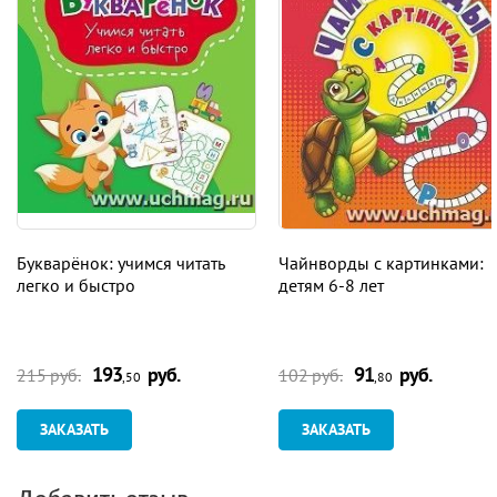
Букварёнок: учимся читать
Чайнворды с картинками:
легко и быстро
детям 6-8 лет
193
руб.
91
руб.
215 руб.
102 руб.
,50
,80
ЗАКАЗАТЬ
ЗАКАЗАТЬ