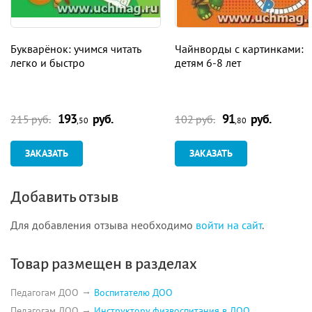
Букварёнок: учимся читать
Чайнворды с картинками:
легко и быстро
детям 6-8 лет
193
руб.
91
руб.
215 руб.
102 руб.
,50
,80
ЗАКАЗАТЬ
ЗАКАЗАТЬ
Добавить отзыв
Для добавления отзыва необходимо
войти на сайт
.
Товар размещен в разделах
Педагогам ДОО
Воспитателю ДОО
Педагогам ДОО
Инструктору физвоспитания в ДОО