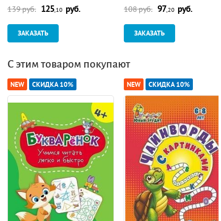
125
руб.
97
руб.
художественная гимнастика.
стихах
139 руб.
108 руб.
,10
,20
Планирование. Занятия
ЗАКАЗАТЬ
ЗАКАЗАТЬ
С этим товаром покупают
NEW
СКИДКА 10%
NEW
СКИДКА 10%