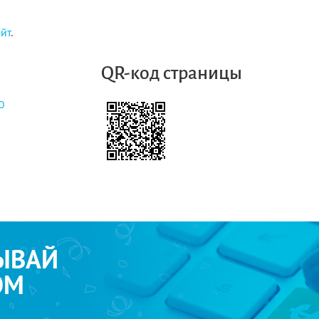
айт
.
QR-код страницы
О
ЫВАЙ
ОМ