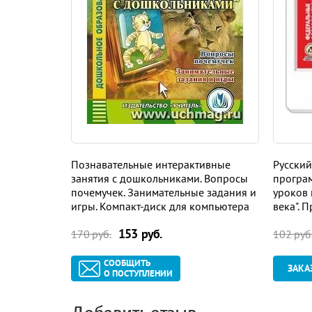
Создайте определенную развивающую среду, п
творчество, измените свое потребительское отн
мышлением.
Содержание
Предисловие 3
Конспекты занятий
Осень 30
Познавательные интерактивные
Русский
занятия с дошкольниками. Вопросы
програм
Зима 71
почемучек. Занимательные задания и
уроков 
игры. Компакт-диск для компьютера
века". 
Весна 106
Интерн
153 руб.
170 руб.
102 руб
Приложение 1 139
СООБЩИТЬ
ЗАКА
Приложение 2 153
О ПОСТУПЛЕНИИ
Приложение 3 181