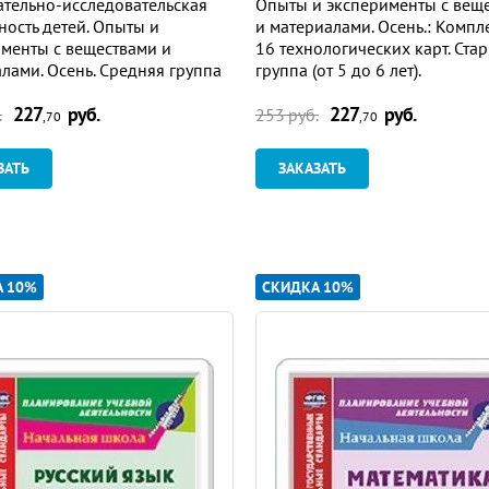
тельно-исследовательская
Опыты и эксперименты с вещ
ность детей. Опыты и
и материалами. Осень.: Компл
ного пособия Л. Ма-невцовой «Мир природы и ребенок». Экол
менты с веществами и
16 технологических карт. Ста
ты «Детство». Опыты запланированы из плана-программы «Дет
лами. Осень. Средняя группа
группа (от 5 до 6 лет).
 5 лет): комплект из 16
227
руб.
227
руб.
гических карт
.
253 руб.
,70
,70
педагогического процесса.
а результатов части педагогической деятельности - основа пр
ЗАТЬ
ЗАКАЗАТЬ
ровать процесс воспитания и развития каждого ребенка.
ение целого ряда взаимосвязанных задач. Она призвана выяви
ологических знаний;
А 10%
СКИДКА 10%
выми умениями;
навыков и умений по уходу за живыми объектами;
ые виды отношения к природе (природоохранное, гуманное, эс
 разнообразные методы обучения, методы педагогической диаг
.