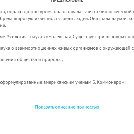
ПРЕДИСЛОВИЕ
ека, однако долгое время она оставалась чисто биологической 
рела широкую известность среди людей. Она стала наукой, к
ия.
оме. Экология - на­ука комплексная. Существует три основных н
о наука о взаимоотношениях живых организмов с окружающей ср
ношения общества и природы;
, сформулированные американским ученым Б. Коммонером:
Показать описание полностью