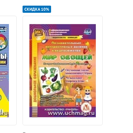
способного осознавать последствия своих
СКИДКА 10%
СКИДКА 13
ических знаний, если знания преподносятся в
м (умение сравнивать и обобщать собственные
в, их мышления, творческих способностей,
нию знаний, а пониманию и оценке