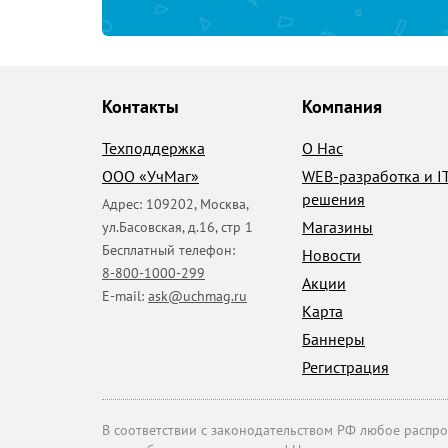
Контакты
Компания
Техподдержка
О Нас
ООО «УчМаг»
WEB-разработка и I
решения
Адрес:
109202
,
Москва
,
Магазины
ул.Басовская, д.16, стр 1
Бесплатный телефон:
Новости
8-800-1000-299
Акции
E-mail:
ask@uchmag.ru
Карта
Баннеры
Регистрация
В соответствии с законодательством РФ любое распрос