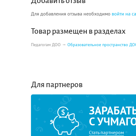
Добавить отзыв
Приложение 4 184
Для добавления отзыва необходимо
войти на с
Приложение 5 188
Список использованной литературы 181
Товар размещен в разделах
Педагогам ДОО
Образовательное пространство ДО
Для партнеров
ЗАРАБАТ
С УЧМАГ
Стать партнером