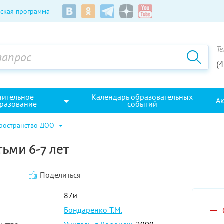
ская программа
Те
(
нительное
Календарь образовательных
А
разование
событий
пространство ДОО
ьми 6-7 лет
Поделиться
87и
Бондаренко Т.М.