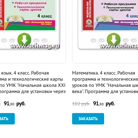
риобретите необхо­димое оборудование, подберите необходи
ошение к приро­де, свое мировоззрение - и вы воспитаете нов
 язык. 4 класс. Рабочая
Математика. 4 класс. Рабочая
ма и технологические карты
программа и технологические
по УМК "Начальная школа XXI
уроков по УМК "Начальная шк
Программа для установки через
века". Программа для установ
ет
Интернет
91
руб.
91
руб.
.
102 руб.
,80
,80
ЗАТЬ
ЗАКАЗАТЬ