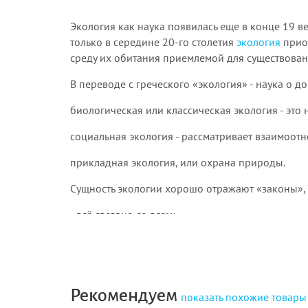
Экология как наука появилась еще в конце 19 в
только в середине 20-го столетия
экология
приоб
среду их обитания приемлемой для существован
В переводе с греческого «экология» - наука о д
биологическая или классическая экология - эт
социальная экология - рассматривает взаимоот
прикладная экология, или охрана природы.
Сущность экологии хорошо отражают «законы»
- всё связано со всем;
- всё куда-нибудь девается;
- всё что-нибудь да стоит;
- природа знает лучше.
Рекомендуем
показать
похожие товары