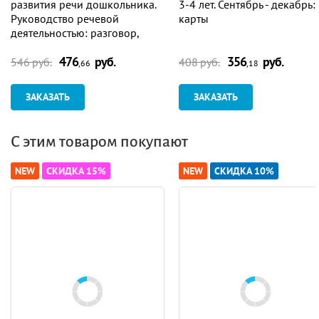
развития речи дошкольника.
3-4 лет. Сентябрь - декабрь:
Руководство речевой
карты
деятельностью: разговор,
беседа, рассказывание,
476
руб.
356
руб.
пересказ, чтение, заучивание.
546 руб.
408 руб.
,66
,18
Подготовительная группа (От
6 до 7 лет). Сентябрь-ноябрь
ЗАКАЗАТЬ
ЗАКАЗАТЬ
С этим товаром покупают
NEW
СКИДКА 15%
NEW
СКИДКА 10%