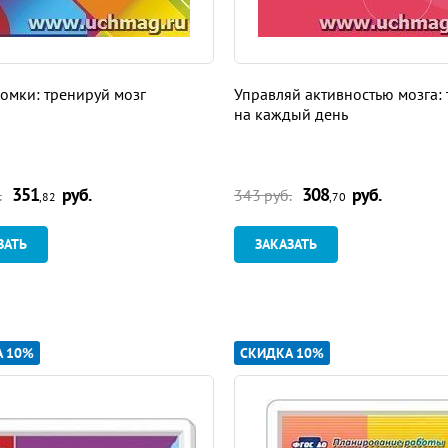
омки: тренируй мозг
Управляй активностью мозга: 
на каждый день
351
руб.
308
руб.
.
343 руб.
,82
,70
ЗАТЬ
ЗАКАЗАТЬ
А 10%
СКИДКА 10%