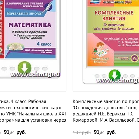
ика. 4 класс. Рабочая
Комплексные занятия по про
ма и технологические карты
"От рождения до школы" под
по УМК "Начальная школа XXI
редакцией Н.Е. Вераксы, Т.С.
Программа для установки через
Комаровой, М.А. Васильевой. 
ет
группа. Программа для устан
91
руб.
91
руб.
через Интернет
.
102 руб.
,80
,80