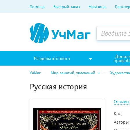
Помощь
Быстрый заказ
Магазины
Партнер
Допол
Разделы каталога
профоб
УчМаг
Мир занятий, увлечений
Художеств
Русская история
Отзывы
Код
Авторы