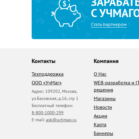
ЗАРАБАТ
С УЧМАГ
Стать партнером
Контакты
Компания
Техподдержка
О Нас
ООО «УчМаг»
WEB-разработка и I
решения
Адрес:
109202
,
Москва
,
Магазины
ул.Басовская, д.16, стр 1
Бесплатный телефон:
Новости
8-800-1000-299
Акции
E-mail:
ask@uchmag.ru
Карта
Баннеры