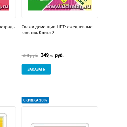
тетрадь
Скажи деменции НЕТ: ежедневные
Учите мозг
занятия. Книга 2
занятия. Кн
349
руб.
3
388 руб.
388 руб.
,20
ЗАКАЗАТЬ
ЗАКАЗАТ
СКИДКА 10%
СКИДКА 10