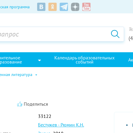
ская программа
Те
(
нительное
Календарь образовательных
А
разование
событий
енная литература
Поделиться
33122
Бестужев - Рюмин К.Н.