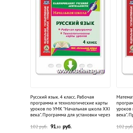
Русский язык. 4 класс. Рабочая
Математ
программа и технологические карты
програм
уроков по УМК "Начальная школа XXI
уроков 
века". Программа для установки через
века". 
Интернет
Интерн
91
руб.
102 руб.
102 руб
,80