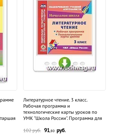
грамме
Литературное чтение. 3 класс.
Литература.
Рабочая программа и
программа 
технологические карты уроков по
учебнику В.
Старшая
УМК "Школа России". Программа для
Журавлева, 
овки
установки через Интернет
Программа 
91
руб.
9
Интернет
102 руб.
102 руб.
,80