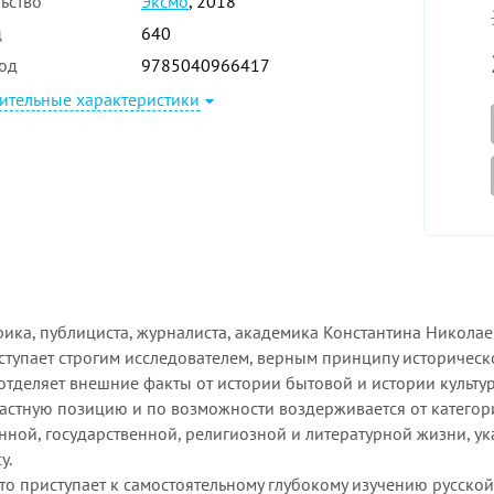
ьство
Эксмо
, 2018
ц
640
од
9785040966417
ительные характеристики
рика, публициста, журналиста, академика Константина Никола
выступает строгим исследователем, верным принципу историческ
 отделяет внешние факты от истории бытовой и истории культ
астную позицию и по возможности воздерживается от катего
нной, государственной, религиозной и литературной жизни, у
у.
кто приступает к самостоятельному глубокому изучению русской