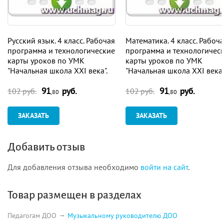
Русский язык. 4 класс. Рабочая
Математика. 4 класс. Рабоч
программа и технологические
программа и технологичес
карты уроков по УМК
карты уроков по УМК
"Начальная школа XXI века".
"Начальная школа XXI века"
Программа для установки
Программа для установки
91
руб.
91
руб.
через Интернет
через Интернет
102 руб.
102 руб.
,80
,80
ЗАКАЗАТЬ
ЗАКАЗАТЬ
Добавить отзыв
Для добавления отзыва необходимо
войти на сайт
.
Товар размещен в разделах
Педагогам ДОО
Музыкальному руководителю ДОО