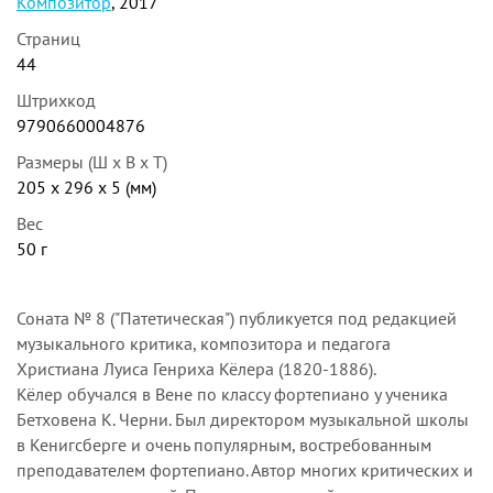
Композитор
, 2017
Страниц
44
Штрихкод
9790660004876
Размеры (Ш x В x Т)
205 x 296 x 5 (мм)
Вес
50 г
Соната № 8 ("Патетическая") публикуется под редакцией
музыкального критика, композитора и педагога
Христиана Луиса Генриха Кёлера (1820-1886).
Кёлер обучался в Вене по классу фортепиано у ученика
Бетховена К. Черни. Был директором музыкальной школы
в Кенигсберге и очень популярным, востребованным
преподавателем фортепиано. Автор многих критических и