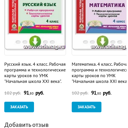
Русский язык. 4 класс. Рабочая
Математика. 4 класс. Рабоч
программа и технологические
программа и технологичес
карты уроков по УМК
карты уроков по УМК
"Начальная школа XXI века".
"Начальная школа XXI века"
Программа для установки
Программа для установки
91
руб.
91
руб.
через Интернет
через Интернет
102 руб.
102 руб.
,80
,80
ЗАКАЗАТЬ
ЗАКАЗАТЬ
Добавить отзыв