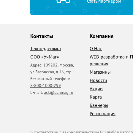
Стать партнером
Контакты
Компания
Техподдержка
О Нас
ООО «УчМаг»
WEB-разработка и I
решения
Адрес:
109202
,
Москва
,
Магазины
ул.Басовская, д.16, стр 1
Бесплатный телефон:
Новости
8-800-1000-299
Акции
E-mail:
ask@uchmag.ru
Карта
Баннеры
Регистрация
В соответствии с законодательством РФ любое распрос