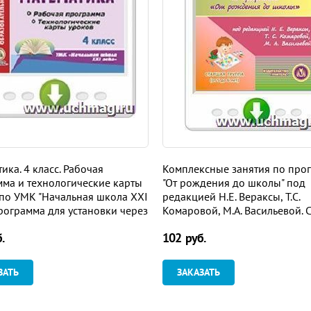
ика. 4 класс. Рабочая
Комплексные занятия по про
ма и технологические карты
"От рождения до школы" под
по УМК "Начальная школа XXI
редакцией Н.Е. Вераксы, Т.С.
Программа для установки через
Комаровой, М.А. Васильевой. 
ет
группа. Программа для устан
.
102 руб.
через Интернет
ЗАТЬ
ЗАКАЗАТЬ