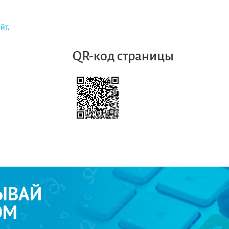
айт
.
QR-код страницы
я
ЫВАЙ
ОМ