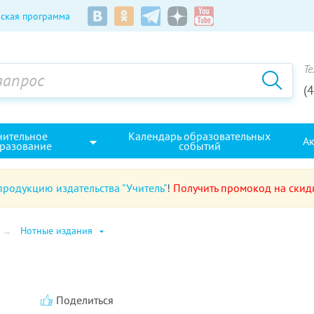
ская программа
Те
(
нительное
Календарь образовательных
А
разование
событий
продукцию издательства "Учитель"
!
Получить промокод на скид
Нотные издания
Поделиться