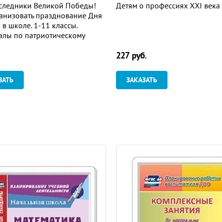
аследники Великой Победы!
Детям о профессиях ХХI века
анизовать празднование Дня
в школе. 1-11 классы.
алы по патриотическому
анию. Сценарии праздничных
227 руб.
иятий. Онлайн-книга
ЗАТЬ
ЗАКАЗАТЬ