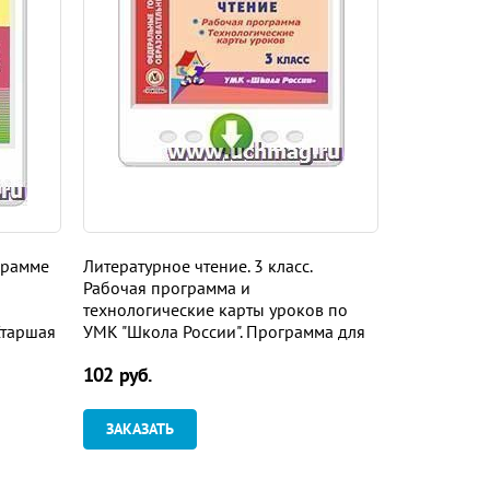
грамме
Литературное чтение. 3 класс.
Литература.
Рабочая программа и
программа 
технологические карты уроков по
учебнику В.
Старшая
УМК "Школа России". Программа для
Журавлева, 
овки
установки через Интернет
Программа 
102 руб.
102 руб.
Интернет
ЗАКАЗАТЬ
ЗАКАЗАТ