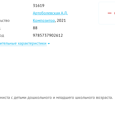
31619
Артоболевская А.Д.
ьство
Композитор
, 2021
ц
88
од
9785737902612
ительные характеристики
ниста с детьми дошкольного и младшего школьного возраста.