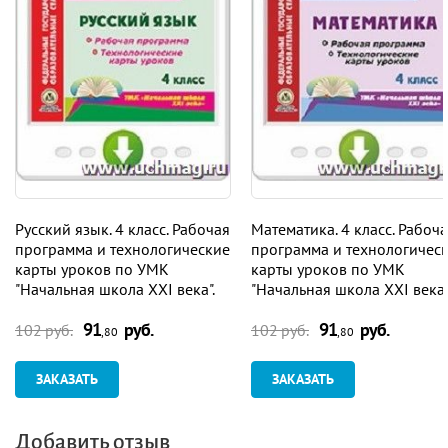
Русский язык. 4 класс. Рабочая
Математика. 4 класс. Рабоч
программа и технологические
программа и технологичес
карты уроков по УМК
карты уроков по УМК
"Начальная школа XXI века".
"Начальная школа XXI века"
Программа для установки
Программа для установки
91
руб.
91
руб.
через Интернет
через Интернет
102 руб.
102 руб.
,80
,80
ЗАКАЗАТЬ
ЗАКАЗАТЬ
Добавить отзыв