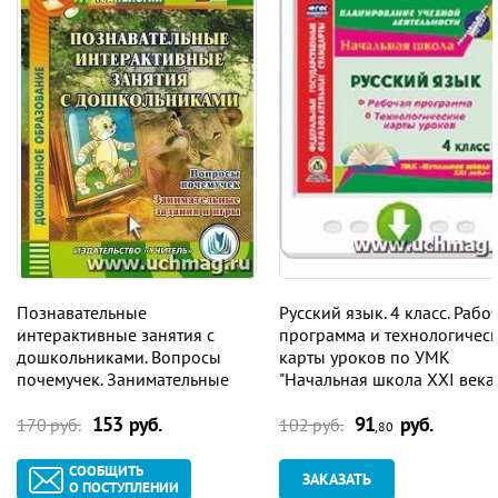
Познавательные
Русский язык. 4 класс. Рабо
интерактивные занятия с
программа и технологичес
дошкольниками. Вопросы
карты уроков по УМК
почемучек. Занимательные
"Начальная школа XXI века"
задания и игры. Компакт-диск
Программа для установки
153 руб.
91
руб.
для компьютера
через Интернет
170 руб.
102 руб.
,80
СООБЩИТЬ
ЗАКАЗАТЬ
О ПОСТУПЛЕНИИ