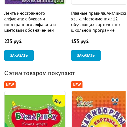
Лента иностранного
Главные правила. Английск
алфавита: с буквами
язык. Местоимения.: 12
иностранного алфавита и
обучающих карточек по
цветовым обозначением
школьной программе
гласных и согласных звуков
233 руб.
153 руб.
из 9 секций
ЗАКАЗАТЬ
ЗАКАЗАТЬ
С этим товаром покупают
NEW
NEW