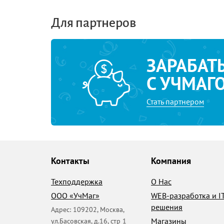
Для партнеров
ЗАРАБАТ
С УЧМАГ
Стать партнером
Контакты
Компания
Техподдержка
О Нас
ООО «УчМаг»
WEB-разработка и I
решения
Адрес:
109202
,
Москва
,
Магазины
ул.Басовская, д.16, стр 1