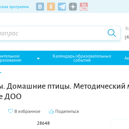
ская программа
Те
(
нительное
Календарь образовательных
А
разование
событий
. Домашние птицы. Методический м
ме ДОО
В избранное
Поделиться
28648