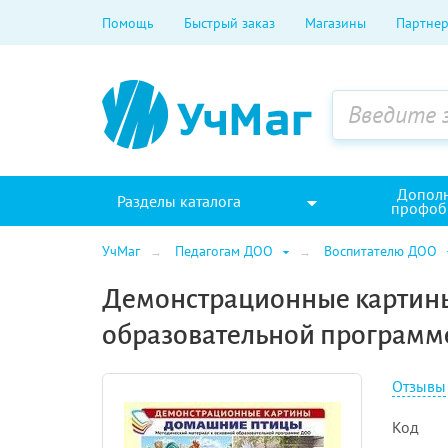
Помощь
Быстрый заказ
Магазины
Партнер
Допол
Разделы каталога
профоб
УчМаг
Педагогам ДОО
Воспитателю ДОО
Демонстрационные картины
образовательной програм
Отзывы
Код