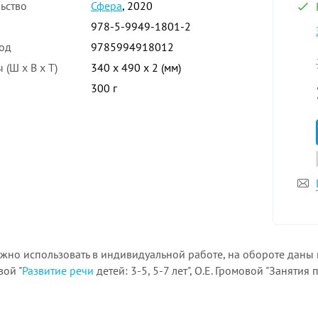
ьство
Сфера
, 2020
978-5-9949-1801-2
од
9785994918012
 (Ш x В x Т)
340 x 490 x 2 (мм)
300 г
ожно использовать в индивидуальной работе, на обороте даны
вой "
Развитие речи
детей: 3-5, 5-7 лет", О.Е. Громовой "Занятия