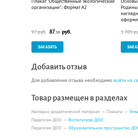
Плакат "Общественные экологические
Основы
организации": Формат А2
Родины 
наглядн
оформле
87
руб.
97 руб.
1 705 ру
,30
ЗАКАЗАТЬ
ЗАКА
Добавить отзыв
Для добавления отзыва необходимо
войти на с
Товар размещен в разделах
Наглядно-дидактический материал
Плакаты
Тема
Педагогам ДОО
Воспитателю ДОО
Педагогам ДОО
Образовательное пространство ДО