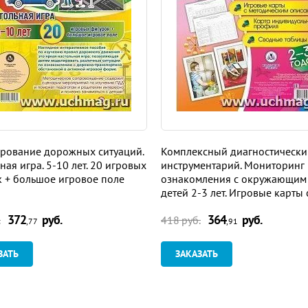
рование дорожных ситуаций.
Комплексный диагностически
ная игра. 5-10 лет. 20 игровых
инструментарий. Мониторинг
 + большое игровое поле
ознакомления с окружающим
детей 2-3 лет. Игровые карты 
методическим описанием, кар
372
руб.
364
руб.
индивидуального профиля, с
.
418 руб.
,77
,91
таблицы: 28 карт
ЗАТЬ
ЗАКАЗАТЬ