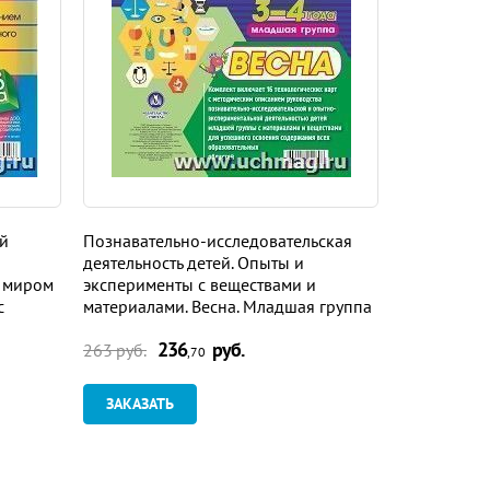
й
Познавательно-исследовательская
Окружающи
деятельность детей. Опыты и
Дошкольны
 миром
эксперименты с веществами и
заданиями
с
материалами. Весна. Младшая группа
та
(от 3 до 4 лет): комплект из 16 карт
236
руб.
36
водные
263 руб.
49 руб.
,70
ЗАКАЗАТЬ
ЗАКАЗАТ