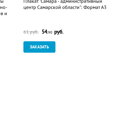
ты
Плакат "Самара - административный
Плакат "Ом
бно-
центр Самарской области": Формат А3
России": Ф
в и
54
руб.
54
61 руб.
61 руб.
,90
ЗАКАЗАТЬ
ЗАКАЗАТ