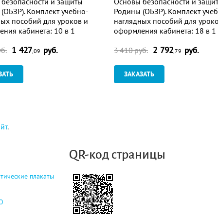
 безопасности и защиты
Основы безопасности и защи
(ОБЗР). Комплект учебно-
Родины (ОБЗР). Комплект уче
ых пособий для уроков и
наглядных пособий для уроко
ния кабинета: 10 в 1
оформления кабинета: 18 в 1
1 427
руб.
2 792
руб.
б.
3 410 руб.
,09
,79
ЗАТЬ
ЗАКАЗАТЬ
айт
.
QR-код страницы
тические плакаты
О