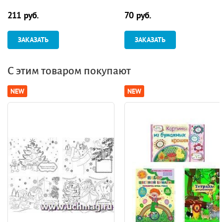
приложении
рекомендации. Программа
211 руб.
70 руб.
для установки через Интер
ЗАКАЗАТЬ
ЗАКАЗАТЬ
С этим товаром покупают
NEW
NEW