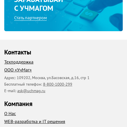
С УЧМАГОМ
Стать партнером
Контакты
Техподдержка
ООО «УчМаг»
Адрес:
109202
,
Москва
,
ул.Басовская, д.16, стр 1
Бесплатный телефон:
8-800-1000-299
E-mail:
ask@uchmag.ru
Компания
О Нас
WEB-разработка и IT решения