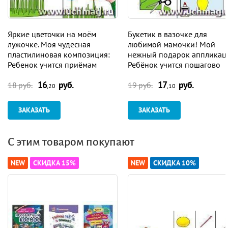
Яркие цветочки на моём
Букетик в вазочке для
лужочке. Моя чудесная
любимой мамочки! Мой
пластилиновая композиция:
нежный подарок аппликац
Ребенок учится приёмам
Ребёнок учится пошагово
лепки. Картинка-образец
созданию поделок из бумаг
16
руб.
17
руб.
Картинка-образец
18 руб.
19 руб.
,20
,10
ЗАКАЗАТЬ
ЗАКАЗАТЬ
С этим товаром покупают
NEW
СКИДКА 15%
NEW
СКИДКА 10%