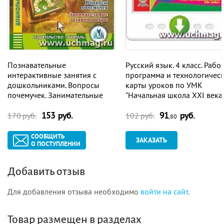
Познавательные
Русский язык. 4 класс. Рабо
интерактивные занятия с
программа и технологичес
дошкольниками. Вопросы
карты уроков по УМК
почемучек. Занимательные
"Начальная школа XXI века"
задания и игры. Компакт-диск
Программа для установки
153 руб.
91
руб.
для компьютера
через Интернет
170 руб.
102 руб.
,80
СООБЩИТЬ
ЗАКАЗАТЬ
О ПОСТУПЛЕНИИ
Добавить отзыв
Для добавления отзыва необходимо
войти на сайт
.
Товар размещен в разделах