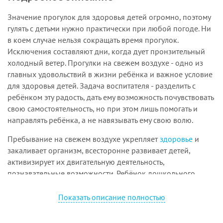
Значение прогулок для здоровья детей огромно, поэтому
гулять с детьми нужно практически при любой погоде. Ни
в коем случае нельзя сокращать время прогулок.
Исключения составляют дни, ко­гда дует пронзительный
холодный ветер. Прогулки на свежем воздухе - одно из
главных удоволь­ствий в жизни ребёнка и важное условие
для здоровья детей. Задача воспитателя - разделить с
ребёнком эту радость, дать ему возможность почувствовать
свою самостоятельность, но при этом лишь помогать и
направлять ребёнка, а не навязывать ему свою волю.
Пребывание на свежем воздухе укрепляет
здоровье
и
закаливает организм, всесторонне развивает детей,
активизирует их двигательную деятельность,
познавательные возможности. Ребёнок дошколь­ного
возраста должен гулять до 4—5
часов
в день. Для того
чтобы длительность ежедневного пребы­вания детей на
Показать описание полностью
воздухе соответствовала физиолого-гигиеническим
рекомендациям, следует: