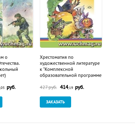
м о
Хрестоматия по
течества.
художественной литературе
кольный
к "Комплексной
ет)
образовательной программе
дошкольного образования
руб.
414
руб.
для детей с тяжелыми
427
руб.
,05
,19
нарушениями речи (ОНР) с 3
до 7 лет" Н.В. Нищевой. 3-4
ЗАКАЗАТЬ
года, 4-5 лет. ФГОС