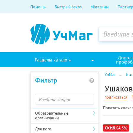
Помощь
Быстрый заказ
Магазины
Партнер
Допол
Разделы каталога
профоб
УчМаг
Кат
Фильтр
Ушакова
подписаться
Показать cначал
Образовательные
организации
СКИДКА 3%
Для кого