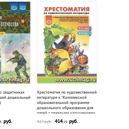
о защитниках
Хрестоматия по художественной
рший дошкольный
литературе к "Комплексной
)
образовательной программе
дошкольного образования для
детей с тяжелыми нарушениями
речи (ОНР) с 3 до 7 лет" Н.В.
руб.
414
руб.
427
руб.
05
,19
Нищевой. 3-4 года, 4-5 лет. ФГОС