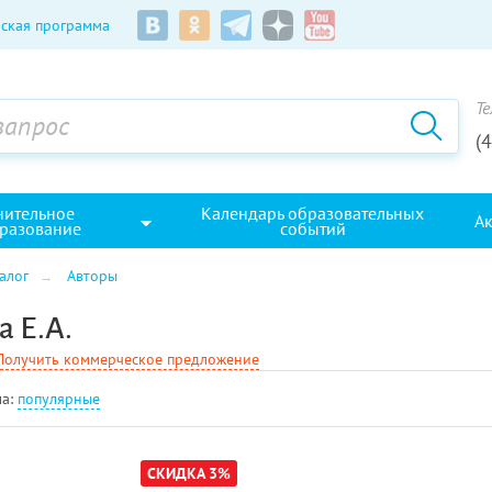
ская программа
Те
(
нительное
Календарь образовательных
А
разование
событий
алог
Авторы
 Е.А.
Получить коммерческое предложение
а:
популярные
СКИДКА 3%