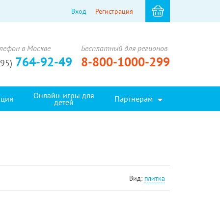
Вход
Регистрация
лефон в Москве
Бесплатный для регионов
764-92-49
8-800-1000-299
495)
Онлайн-игры для
кции
Партнерам
детей
Вид:
плитка