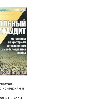
моаудит.
о критериям и
вания школы