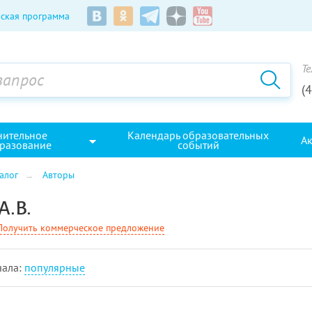
ская программа
Те
(
нительное
Календарь образовательных
А
разование
событий
алог
Авторы
А.В.
Получить коммерческое предложение
чала:
популярные