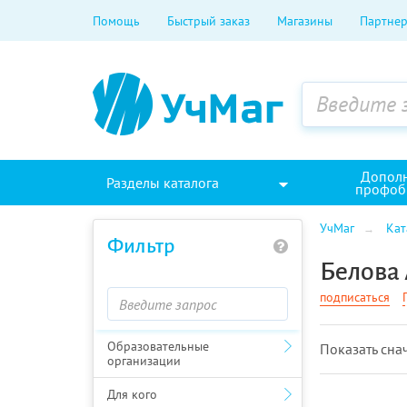
Помощь
Быстрый заказ
Магазины
Партнер
Допол
Разделы каталога
профоб
УчМаг
Кат
Фильтр
Белова 
подписаться
Образовательные
Показать cна
организации
Для кого