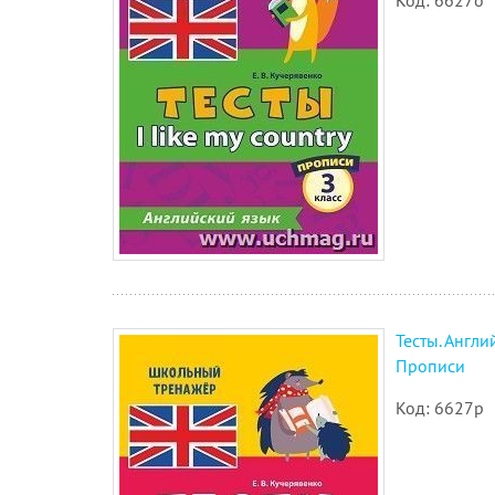
Код: 6627о
Тесты. Англий
Прописи
Код: 6627р