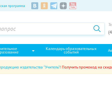
ская программа
Те
(
нительное
Календарь образовательных
А
разование
событий
продукцию издательства "Учитель"
!
Получить промокод на скид