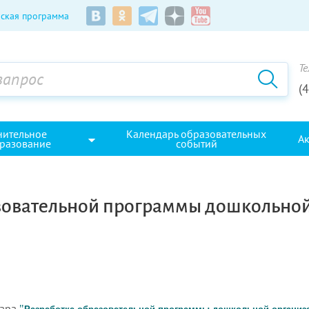
ская программа
Те
(
нительное
Календарь образовательных
А
разование
событий
азовательной программы дошкольной
нара
"