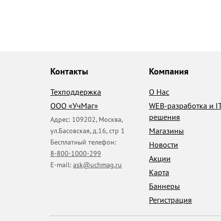
Контакты
Компания
Техподдержка
О Нас
ООО «УчМаг»
WEB-разработка и I
решения
Адрес:
109202
,
Москва
,
Магазины
ул.Басовская, д.16, стр 1
Бесплатный телефон:
Новости
8-800-1000-299
Акции
E-mail:
ask@uchmag.ru
Карта
Баннеры
Регистрация