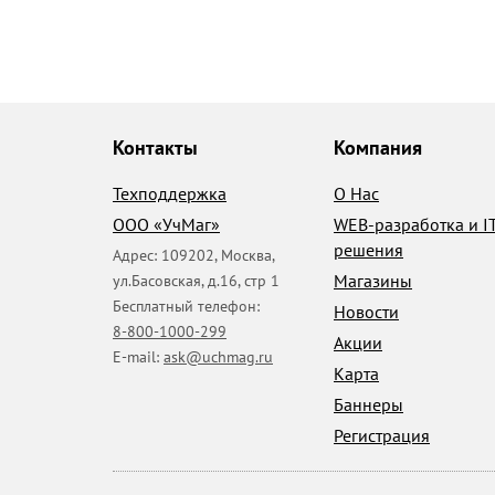
Контакты
Компания
Техподдержка
О Нас
ООО «УчМаг»
WEB-разработка и I
решения
Адрес:
109202
,
Москва
,
Магазины
ул.Басовская, д.16, стр 1
Бесплатный телефон:
Новости
8-800-1000-299
Акции
E-mail:
ask@uchmag.ru
Карта
Баннеры
Регистрация