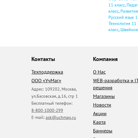
11 класс
,
Педаг
класс
,
Развитие
Русский язык 1
Технология 11 
класс
,
Швейное 
Контакты
Компания
Техподдержка
О Нас
ООО «УчМаг»
WEB-разработка и I
решения
Адрес:
109202
,
Москва
,
Магазины
ул.Басовская, д.16, стр 1
Бесплатный телефон:
Новости
8-800-1000-299
Акции
E-mail:
ask@uchmag.ru
Карта
Баннеры