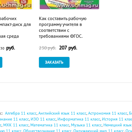
рабочих
Как составить рабочую
мпакт-диск для
программу учителя в
соответствии с
ая среда
требованиями ФГОС.
ния рабочих
Структура, требования,
руб.
207
руб.
 всех классов.
технология, алгоритм.
230
руб.
,30
едметам
Рабочая программа в
электронном приложении
ЗАКАЗАТЬ
сс:
Алгебра 11 класс
,
Английский язык 11 класс
,
Астрономия 11 класс
,
Б
знание 11 класс
,
ИЗО 11 класс
,
Информатика 11 класс
,
История 11 кла
с
,
МХК 11 класс
,
Математика 11 класс
,
Музыка 11 класс
,
Немецкий язык
ию 11 класс
,
Обществознание 11 класс
,
Окружающий мир 11 класс
,
Осн