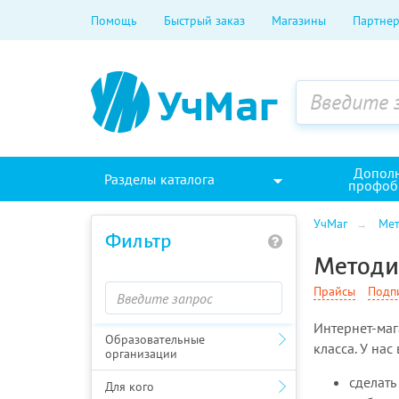
Помощь
Быстрый заказ
Магазины
Партнер
Допол
Разделы каталога
профоб
УчМаг
Мет
Фильтр
Методич
Прайсы
Подп
Интернет-маг
Образовательные
класса. У нас
организации
сделать
Для кого