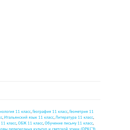
иология 11 класс
,
География 11 класс
,
Геометрия 11
сс
,
Итальянский язык 11 класс
,
Литература 11 класс
,
 11 класс
,
ОБЖ 11 класс
,
Обучение письму 11 класс
,
овы религиозных культур и светской этики (ОРКСЭ)