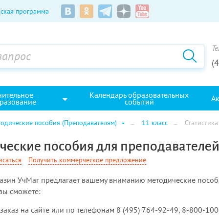
ская программа
Те
(
нительное
Календарь образовательных
А
разование
событий
одические пособия (Преподавателям)
11 класс
Статистика
еские пособия для преподавателей с
исаться
Получить коммерческое предложение
азин УчМаг предлагает вашему вниманию методические пособи
 вы сможете:
 заказ на сайте или по телефонам 8 (495) 764-92-49, 8-800-10