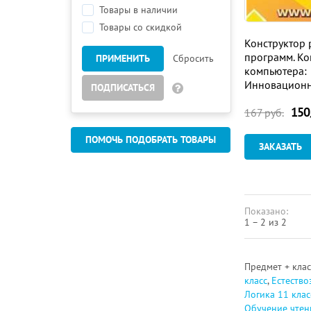
Товары в наличии
Товары со скидкой
Конструктор 
программ. Ко
ПРИМЕНИТЬ
Сбросить
компьютера:
Инновационн
ПОДПИСАТЬСЯ
проектирова
150
программ. Для
167
руб.
По любым пр
ПОМОЧЬ ПОДОБРАТЬ ТОВАРЫ
ЗАКАЗАТЬ
Показано:
1 – 2 из 2
Предмет + кла
класс
,
Естество
Логика 11 клас
Обучение чтен