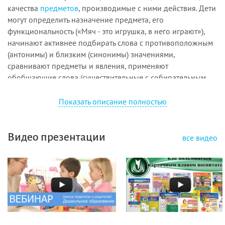
качества
предметов
, производимые с ними действия. Дети
могут определить назначение предмета, его
функциональность («Мяч - это иг­рушка, в него играют»),
начинают активнее подбирать слова с противоположным
(антонимы) и близким (синонимы) значениями,
сравнивают предметы и явления, применяют
обобщающие слова (существи­тельные с собирательным
значением -
мебель
, одежда, обувь и т. п.). Дошкольники
средней группы осваивают разные типы высказываний -
Показать описание полностью
описание и повествование. Речь детей становится более
связной и последовательной; совершенствуются
понимание смысловой стороны речи, синтаксическая
Видео презентации
все видео
структура предложений, звуковая сторона речи, то есть все
те умения, которые необходимы для развития связной
Наиболее продуктивно ребенок усваивает то, что ему
интересно, что затрагивает его эмоции. Поэтому главная
задача педагога - вызвать речевую и общую инициативу у
ребенка через чувственное познание. Речевая
деятельность формируется и функционирует в тесной