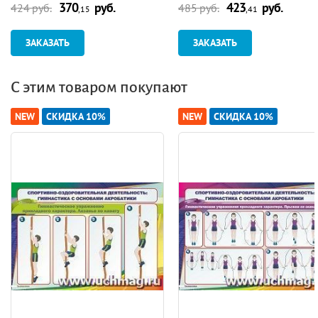
370
руб.
423
руб.
эстетическое развитие"
424 руб.
485 руб.
,15
,41
ЗАКАЗАТЬ
ЗАКАЗАТЬ
С этим товаром покупают
NEW
СКИДКА 10%
NEW
СКИДКА 10%