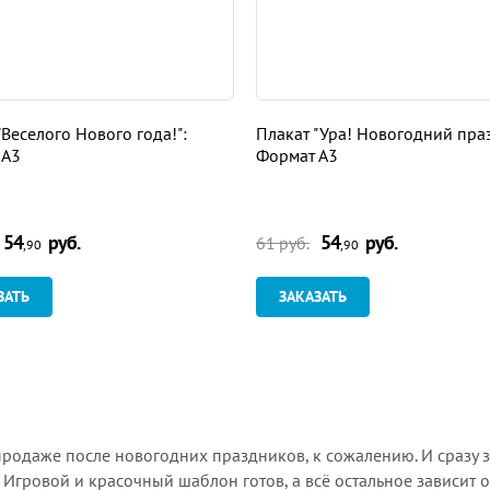
"Веселого Нового года!":
Плакат "Ура! Новогодний праз
 А3
Формат А3
54
руб.
54
руб.
61 руб.
,90
,90
ЗАТЬ
ЗАКАЗАТЬ
 продаже после новогодних праздников, к сожалению. И сразу 
Игровой и красочный шаблон готов, а всё остальное зависит о