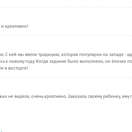
 и креативно!
о. С ней мы ввели традицию, которая популярна на западе - а
сь к новому году. Когда задание было выполнено, но ёлочке п
и в восторге!
их не видела, очень креативно. Заказала своему ребенку, ему 