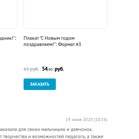
дник!":
Плакат "С Новым годом
Плакат "С н
поздравляем!": Формат А3
Формат А3
54
руб.
54
61 руб.
61 руб.
,90
ЗАКАЗАТЬ
ЗАКАЗАТ
19 июля 2020 (10:26)
заказала для своих мальчишек и девчонок.
т творчества и возможностей педагога, а также