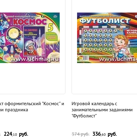
т оформительский "Космос" и
Игровой календарь с
ии праздника
занимательными заданиями
"Футболист"
224
руб.
336
руб.
.
374 руб.
,10
,60