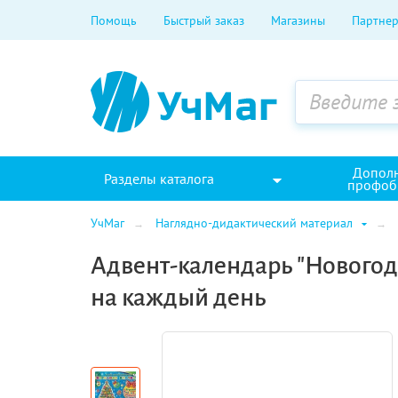
Помощь
Быстрый заказ
Магазины
Партнер
Допол
Разделы каталога
профоб
УчМаг
Наглядно-дидактический материал
Адвент-календарь "Новогод
на каждый день