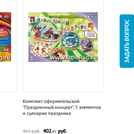
ЗАДАТЬ ВОПРОС
Комплект оформительский
Комплект о
"Праздничный концерт". 5 элементов
безопасност
и сценарии праздника
сценарии 
402
руб.
3
461 руб.
402 руб.
,45