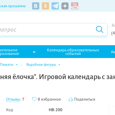
ская программа
Те
(
нительное
Календарь образовательных
А
разование
событий
Плакаты
Вырубные фигуры
няя ёлочка". Игровой календарь с 
Отзывы
:
7
В избранное
Поделиться
Код
НВ-200